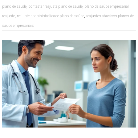
,
,
plano de saúde
contestar reajuste plano de saúde
plano de saúde empresarial
,
,
reajuste
reajuste por sinistralidade plano de saúde
reajustes abusivos planos de
saúde empresariais