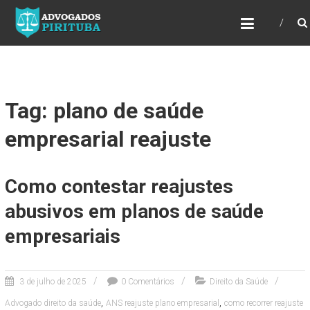
ADVOGADOS PIRITUBA
Precisando de advogado? Entre em contato!
Fazemos toda a assessoria que você
necessita em seu caso. Para saber mais
como podemos te ajudar, entre em contato e
informe-nos a sua necessidade.
Tag: plano de saúde
empresarial reajuste
Como contestar reajustes
abusivos em planos de saúde
empresariais
3 de julho de 2025
0 Comentários
Direito da Saúde
,
,
Advogado direito da saúde
ANS reajuste plano empresarial
como recorrer reajuste