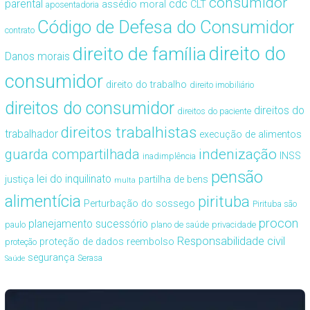
consumidor
cdc
parental
assédio moral
CLT
aposentadoria
Código de Defesa do Consumidor
contrato
direito de família
direito do
Danos morais
consumidor
direito do trabalho
direito imobiliário
direitos do consumidor
direitos do
direitos do paciente
direitos trabalhistas
trabalhador
execução de alimentos
guarda compartilhada
indenização
INSS
inadimplência
pensão
lei do inquilinato
justiça
partilha de bens
multa
alimentícia
pirituba
Perturbação do sossego
Pirituba são
procon
planejamento sucessório
paulo
plano de saúde
privacidade
Responsabilidade civil
proteção de dados
reembolso
proteção
segurança
Serasa
Saúde