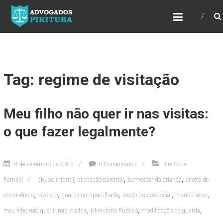
ADVOGADOS PIRITUBA
Precisando de advogado? Entre em contato!
Fazemos toda a assessoria que você
necessita em seu caso. Para saber mais
como podemos te ajudar, entre em contato e
informe-nos a sua necessidade.
Tag: regime de visitação
Meu filho não quer ir nas visitas:
o que fazer legalmente?
9 de setembro de 2025
0 Comentários
Direito de
,
,
,
Família
abuso infantil
alienação parental
bem-estar da criança
direito de
,
,
,
,
,
convivência
divórcio
guarda compartilhada
laudo psicossocial
maus-tratos
,
,
,
meu filho não quer ir nas visitas
Ministério Público
modificação de guarda