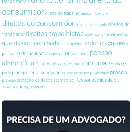
direito de família
direito do
Danos morais
consumidor
direito do trabalho
direito imobiliário
direitos do consumidor
direitos do
direitos do paciente
direitos trabalhistas
trabalhador
execução de alimentos
guarda compartilhada
indenização
INSS
inadimplência
pensão
lei do inquilinato
justiça
partilha de bens
multa
alimentícia
pirituba
Perturbação do sossego
Pirituba são
procon
planejamento sucessório
paulo
plano de saúde
privacidade
Responsabilidade civil
proteção de dados
reembolso
proteção
segurança
Serasa
Saúde