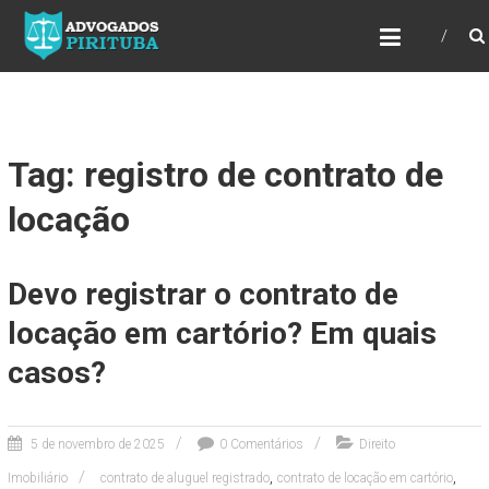
ADVOGADOS PIRITUBA
Precisando de advogado? Entre em contato!
Fazemos toda a assessoria que você
necessita em seu caso. Para saber mais
como podemos te ajudar, entre em contato e
informe-nos a sua necessidade.
Tag: registro de contrato de
locação
Devo registrar o contrato de
locação em cartório? Em quais
casos?
5 de novembro de 2025
0 Comentários
Direito
,
,
Imobiliário
contrato de aluguel registrado
contrato de locação em cartório