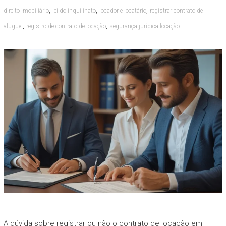
,
,
,
direito imobiliário
lei do inquilinato
locador e locatário
registrar contrato de
,
,
aluguel
registro de contrato de locação
segurança jurídica locação
A dúvida sobre registrar ou não o contrato de locação em