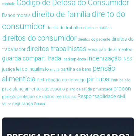
Código de Defesa do Consumidor
contrato
direito de família
direito do
Danos morais
consumidor
direito do trabalho
direito imobiliário
direitos do consumidor
direitos do
direitos do paciente
direitos trabalhistas
trabalhador
execução de alimentos
guarda compartilhada
indenização
INSS
inadimplência
pensão
lei do inquilinato
justiça
partilha de bens
multa
alimentícia
pirituba
Perturbação do sossego
Pirituba são
procon
planejamento sucessório
paulo
plano de saúde
privacidade
Responsabilidade civil
proteção de dados
reembolso
proteção
segurança
Serasa
Saúde