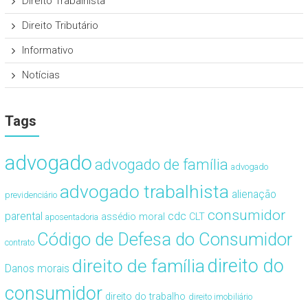
Direito Trabalhista
Direito Tributário
Informativo
Notícias
Tags
advogado
advogado de família
advogado
advogado trabalhista
alienação
previdenciário
consumidor
cdc
parental
assédio moral
CLT
aposentadoria
Código de Defesa do Consumidor
contrato
direito de família
direito do
Danos morais
consumidor
direito do trabalho
direito imobiliário