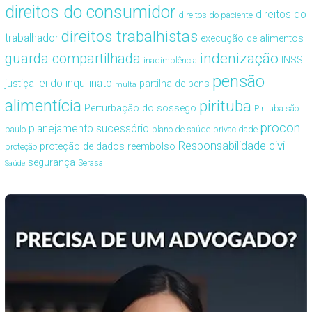
direitos do consumidor
direitos do
direitos do paciente
direitos trabalhistas
trabalhador
execução de alimentos
guarda compartilhada
indenização
INSS
inadimplência
pensão
lei do inquilinato
justiça
partilha de bens
multa
alimentícia
pirituba
Perturbação do sossego
Pirituba são
procon
planejamento sucessório
paulo
plano de saúde
privacidade
Responsabilidade civil
proteção de dados
reembolso
proteção
segurança
Serasa
Saúde