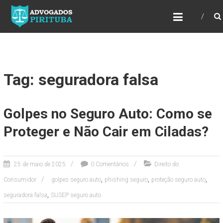
ADVOGADOS PIRITUBA
Precisando de advogado? Entre em contato!
Fazemos toda a assessoria que você
necessita em seu caso. Para saber mais
como podemos te ajudar, entre em contato e
informe-nos a sua necessidade.
Tag: seguradora falsa
Golpes no Seguro Auto: Como se
Proteger e Não Cair em Ciladas?
25 de maio de 2025
0 Comentários
Direito do
,
,
,
Consumidor
golpes seguro auto
phishing seguro
proteção seguro auto
,
seguradora falsa
SUSEP seguro auto