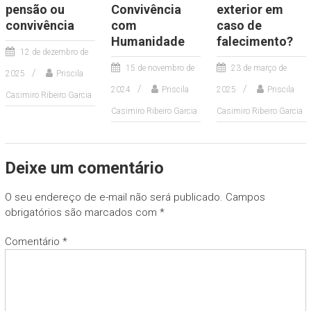
pensão ou
Convivência
exterior em
convivência
com
caso de
Humanidade
falecimento?
12 de dezembro de
15 de novembro de
23 de março de
2025
Priscila
2024
Priscila
2025
Priscila
Casimiro Ribeiro Garcia
Casimiro Ribeiro Garcia
Casimiro Ribeiro Garcia
Deixe um comentário
O seu endereço de e-mail não será publicado.
Campos
obrigatórios são marcados com
*
Comentário
*