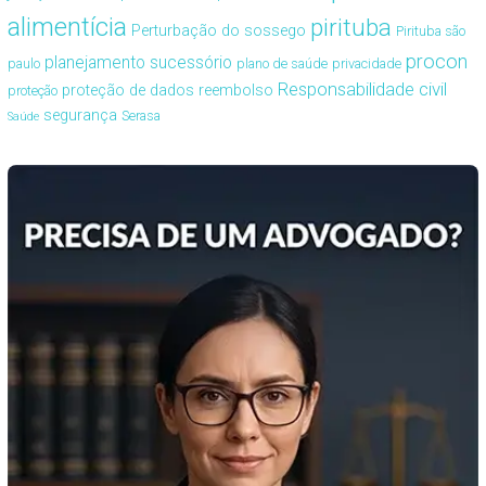
alimentícia
pirituba
Perturbação do sossego
Pirituba são
procon
planejamento sucessório
paulo
plano de saúde
privacidade
Responsabilidade civil
proteção de dados
reembolso
proteção
segurança
Serasa
Saúde