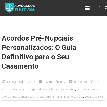
ADVOGADOS PIRITUBA
Precisando de advogado? Entre em contato!
Fazemos toda a assessoria que você
necessita em seu caso. Para saber mais
como podemos te ajudar, entre em contato e
informe-nos a sua necessidade.
Acordos Pré-Nupciais
Personalizados: O Guia
Definitivo para o Seu
Casamento
14 de julho de 2025
0 Comentários
Direito de Família
,
,
,
,
acordo pré-nupcial
advogado direito de família
casamento
comunhão parcial
,
,
,
,
divórcio
pacto antenupcial
proteção patrimonial
regime de bens
separação total