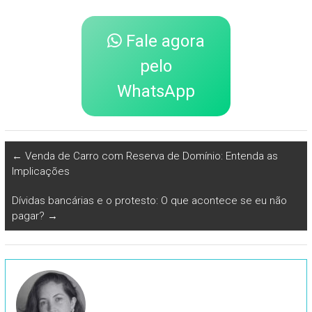
Fale agora
pelo
WhatsApp
←
Venda de Carro com Reserva de Domínio: Entenda as
Implicações
Dívidas bancárias e o protesto: O que acontece se eu não
pagar?
→