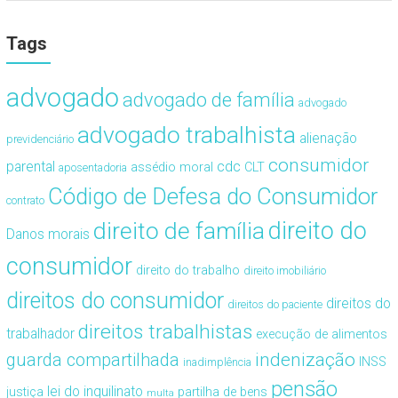
Tags
advogado
advogado de família
advogado
advogado trabalhista
alienação
previdenciário
consumidor
cdc
parental
assédio moral
CLT
aposentadoria
Código de Defesa do Consumidor
contrato
direito de família
direito do
Danos morais
consumidor
direito do trabalho
direito imobiliário
direitos do consumidor
direitos do
direitos do paciente
direitos trabalhistas
trabalhador
execução de alimentos
guarda compartilhada
indenização
INSS
inadimplência
pensão
lei do inquilinato
justiça
partilha de bens
multa