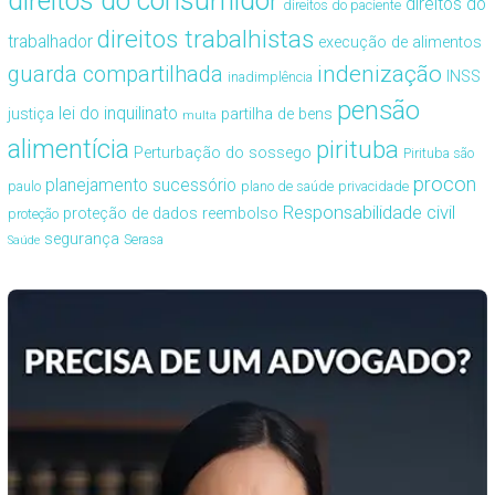
direitos do consumidor
direitos do
direitos do paciente
direitos trabalhistas
trabalhador
execução de alimentos
guarda compartilhada
indenização
INSS
inadimplência
pensão
lei do inquilinato
justiça
partilha de bens
multa
alimentícia
pirituba
Perturbação do sossego
Pirituba são
procon
planejamento sucessório
paulo
plano de saúde
privacidade
Responsabilidade civil
proteção de dados
reembolso
proteção
segurança
Serasa
Saúde