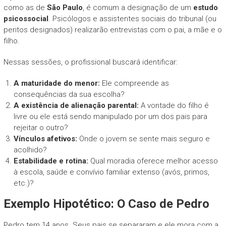
como as de
São Paulo
, é comum a designação de um
estudo
psicossocial
. Psicólogos e assistentes sociais do tribunal (ou
peritos designados) realizarão entrevistas com o pai, a mãe e o
filho.
Nessas sessões, o profissional buscará identificar:
A maturidade do menor:
Ele compreende as
consequências da sua escolha?
A existência de alienação parental:
A vontade do filho é
livre ou ele está sendo manipulado por um dos pais para
rejeitar o outro?
Vínculos afetivos:
Onde o jovem se sente mais seguro e
acolhido?
Estabilidade e rotina:
Qual moradia oferece melhor acesso
à escola, saúde e convívio familiar extenso (avós, primos,
etc.)?
Exemplo Hipotético: O Caso de Pedro
Pedro tem 14 anos. Seus pais se separaram e ele mora com a