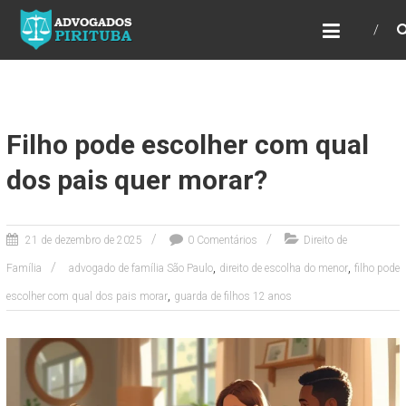
ADVOGADOS PIRITUBA
Precisando de advogado? Entre em contato!
Fazemos toda a assessoria que você
necessita em seu caso. Para saber mais
como podemos te ajudar, entre em contato e
informe-nos a sua necessidade.
Filho pode escolher com qual
dos pais quer morar?
21 de dezembro de 2025
0 Comentários
Direito de
,
,
Família
advogado de família São Paulo
direito de escolha do menor
filho pode
,
escolher com qual dos pais morar
guarda de filhos 12 anos