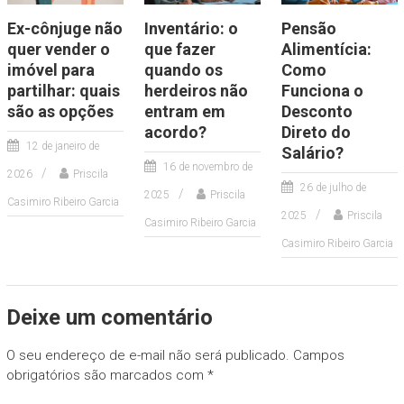
Ex-cônjuge não
Inventário: o
Pensão
quer vender o
que fazer
Alimentícia:
imóvel para
quando os
Como
partilhar: quais
herdeiros não
Funciona o
são as opções
entram em
Desconto
acordo?
Direto do
12 de janeiro de
Salário?
16 de novembro de
2026
Priscila
26 de julho de
2025
Priscila
Casimiro Ribeiro Garcia
2025
Priscila
Casimiro Ribeiro Garcia
Casimiro Ribeiro Garcia
Deixe um comentário
O seu endereço de e-mail não será publicado.
Campos
obrigatórios são marcados com
*