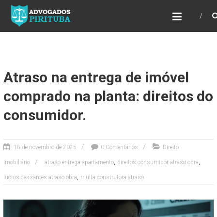
ADVOGADOS PIRITUBA
Precisando de advogado? Entre em contato!
Fazemos toda a assessoria que você
necessita em seu caso. Para saber mais
como podemos te ajudar, entre em contato e
informe-nos a sua necessidade.
Atraso na entrega de imóvel
comprado na planta: direitos do
consumidor.
18 de novembro de 2025
0 Comentários
Direito
,
,
Imobiliário
atraso entrega apartamento
direitos consumidor atraso obra
,
lucros cessantes atraso obra
multa construtora atraso