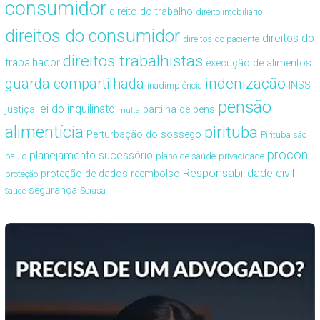
consumidor
direito do trabalho
direito imobiliário
direitos do consumidor
direitos do
direitos do paciente
direitos trabalhistas
trabalhador
execução de alimentos
guarda compartilhada
indenização
INSS
inadimplência
pensão
lei do inquilinato
justiça
partilha de bens
multa
alimentícia
pirituba
Perturbação do sossego
Pirituba são
procon
planejamento sucessório
paulo
plano de saúde
privacidade
Responsabilidade civil
proteção de dados
reembolso
proteção
segurança
Serasa
Saúde