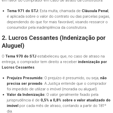
em favor do comprador em caso de atraso da construtora.
Tema 971 do STJ:
Esta multa, chamada de
Cláusula Penal
,
é aplicada sobre o valor do contrato ou das parcelas pagas,
dependendo do que for mais favorável, visando ressarcir o
consumidor pela inadimplência da construtora.
2. Lucros Cessantes (Indenização por
Aluguel)
O
Tema 970 do STJ
estabeleceu que, no caso de atraso na
entrega, o comprador tem direito a receber
indenização por
Lucros Cessantes
.
Prejuízo Presumido:
O prejuízo é presumido, ou seja,
não
precisa ser provado
. A Justiça entende que o comprador
foi impedido de utilizar o imóvel (moradia ou aluguel).
Valor da Indenização:
O valor geralmente fixado pela
jurisprudência é de
0,5% a 0,8% sobre o valor atualizado do
imóvel
por cada mês de atraso, contando a partir do 181º
dia.