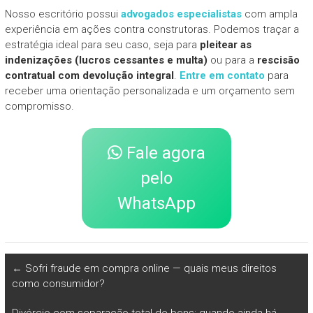
Nosso escritório possui
advogados especialistas
com ampla
experiência em ações contra construtoras. Podemos traçar a
estratégia ideal para seu caso, seja para
pleitear as
indenizações (lucros cessantes e multa)
ou para a
rescisão
contratual com devolução integral
.
Entre em contato
para
receber uma orientação personalizada e um orçamento sem
compromisso.
Fale agora
pelo
WhatsApp
←
Sofri fraude em compra online — quais meus direitos
como consumidor?
Divórcio com separação total de bens: quando ainda há