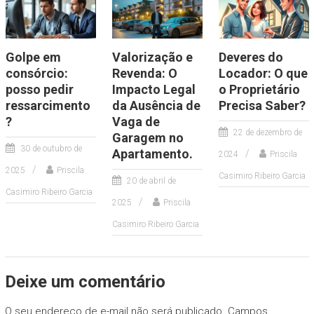
Golpe em
Valorização e
Deveres do
consórcio:
Revenda: O
Locador: O que
posso pedir
Impacto Legal
o Proprietário
ressarcimento
da Ausência de
Precisa Saber?
?
Vaga de
22 de dezembro de
Garagem no
30 de outubro de
Apartamento.
2024
Priscila
2025
Priscila
Casimiro Ribeiro Garcia
20 de abril de
Casimiro Ribeiro Garcia
2025
Priscila
Casimiro Ribeiro Garcia
Deixe um comentário
O seu endereço de e-mail não será publicado.
Campos