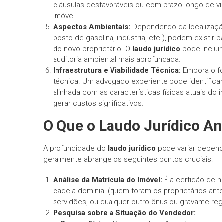
cláusulas desfavoráveis ou com prazo longo de v
imóvel.
Aspectos Ambientais:
Dependendo da localização
posto de gasolina, indústria, etc.), podem existir
do novo proprietário. O
laudo jurídico
pode incluir
auditoria ambiental mais aprofundada.
Infraestrutura e Viabilidade Técnica:
Embora o foc
técnica. Um advogado experiente pode identifica
alinhada com as características físicas atuais d
gerar custos significativos.
O Que o
Laudo Jurídico
An
A profundidade do
laudo jurídico
pode variar depend
geralmente abrange os seguintes pontos cruciais:
Análise da Matrícula do Imóvel:
É a certidão de n
cadeia dominial (quem foram os proprietários anter
servidões, ou qualquer outro ônus ou gravame reg
Pesquisa sobre a Situação do Vendedor: