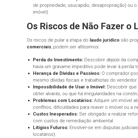
de propriedade, usucapião, desapropriação) ou 
imóvel).
Os
Riscos
de Não Fazer o
Os riscos de pular a etapa do
laudo jurídico
são prop
comerciais
, podem ser altíssimos:
Perda do Investimento:
Descobrir
depois
da compr
havia um gravame impeditivo pode levar à perda to
Herança de Dívidas e Passivos:
O comprador pode 
mesmo dívidas fiscais e trabalhistas do vendedor
Impossibilidade de Usar o Imóvel:
Descobrir que 
obter alvarás, ou que há irregularidades na con
Problemas com Locatários:
Adquirir um imóvel a
conflitos, dificuldades para reaver o imóvel ou a
Custos Inesperados:
Ser obrigado a realizar refo
com custos de remediação ambiental.
Litígios Futuros:
Envolver-se em disputas judiciai
locatários).