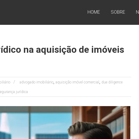
HOME
SOBRE
N
ídico na aquisição de imóveis
,
,
iliário
advogado imobiliário
aquisição imóvel comercial
due diligence
egurança jurídica