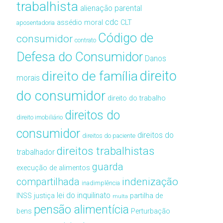
trabalhista
alienação parental
cdc
assédio moral
CLT
aposentadoria
Código de
consumidor
contrato
Defesa do Consumidor
Danos
direito de família
direito
morais
do consumidor
direito do trabalho
direitos do
direito imobiliário
consumidor
direitos do
direitos do paciente
direitos trabalhistas
trabalhador
guarda
execução de alimentos
compartilhada
indenização
inadimplência
lei do inquilinato
INSS
justiça
partilha de
multa
pensão alimentícia
bens
Perturbação