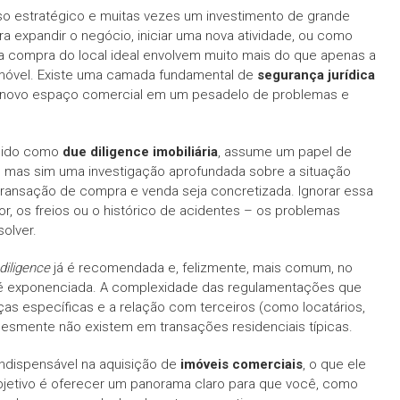
o estratégico e muitas vezes um investimento de grande
ra expandir o negócio, iniciar uma nova atividade, ou como
 a compra do local ideal envolvem muito mais do que apenas a
o imóvel. Existe uma camada fundamental de
segurança jurídica
do novo espaço comercial em um pesadelo de problemas e
cido como
due diligence imobiliária
, assume um papel de
o, mas sim uma investigação aprofundada sobre a situação
a transação de compra e venda seja concretizada. Ignorar essa
, os freios ou o histórico de acidentes – os problemas
olver.
diligence
já é recomendada e, felizmente, mais comum, no
 é exponenciada. A complexidade das regulamentações que
ças específicas e a relação com terceiros (como locatários,
esmente não existem em transações residenciais típicas.
ndispensável na aquisição de
imóveis comerciais
, o que ele
objetivo é oferecer um panorama claro para que você, como