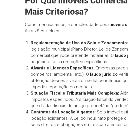
Por Que Imóveis Comerci
Mais Criteriosa?
Como mencionamos, a complexidade dos
imóveis c
As razões incluem:
Regulamentação de Uso do Solo e Zoneamento:
legislação municipal (Plano Diretor, Lei de Zoneam
comercial que você pretende instalar ali. O
laudo 
negócio e se há restrições específicas.
Alvarás e Licenças Específicas:
Empresas precisa
bombeiros, ambiental, etc.). O
laudo jurídico
verif
obtenção desses alvarás ou se há pendências que
impedir a operação do negócio.
Situação Fiscal e Tributária Mais Complexa:
Além
impostos específicos. A situação fiscal do vendedo
que dívidas fiscais do antigo proprietário “grude
Contratos de Locação Vigentes:
Se o imóvel esti
locação existentes. A Lei do Inquilinato protege 
seus direitos e obrigações em relação a esses c