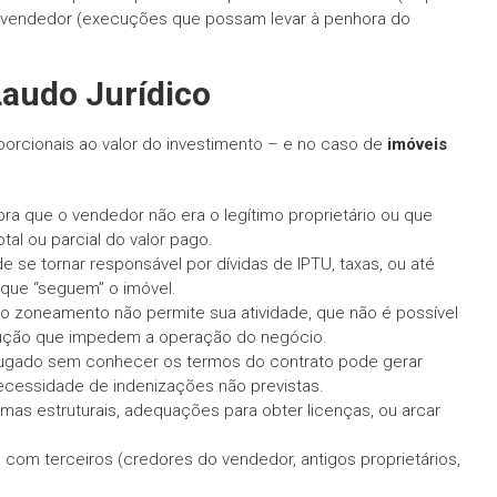
o vendedor (execuções que possam levar à penhora do
Laudo Jurídico
orcionais ao valor do investimento – e no caso de
imóveis
a que o vendedor não era o legítimo proprietário ou que
tal ou parcial do valor pago.
se tornar responsável por dívidas de IPTU, taxas, ou até
 que “seguem” o imóvel.
o zoneamento não permite sua atividade, que não é possível
strução que impedem a operação do negócio.
lugado sem conhecer os termos do contrato pode gerar
 necessidade de indenizações não previstas.
rmas estruturais, adequações para obter licenças, ou arcar
s com terceiros (credores do vendedor, antigos proprietários,