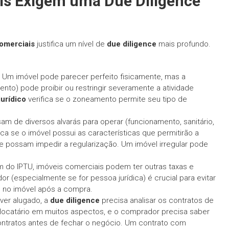
ais Exigem uma
Due Diligence
omerciais
justifica um nível de
due diligence
mais profundo.
Um imóvel pode parecer perfeito fisicamente, mas a
ento) pode proibir ou restringir severamente a atividade
jurídico
verifica se o zoneamento permite seu tipo de
m de diversos alvarás para operar (funcionamento, sanitário,
ica se o imóvel possui as características que permitirão a
 possam impedir a regularização. Um imóvel irregular pode
 do IPTU, imóveis comerciais podem ter outras taxas e
r (especialmente se for pessoa jurídica) é crucial para evitar
m” no imóvel após a compra.
ver alugado, a
due diligence
precisa analisar os contratos de
o locatário em muitos aspectos, e o comprador precisa saber
ontratos antes de fechar o negócio. Um contrato com