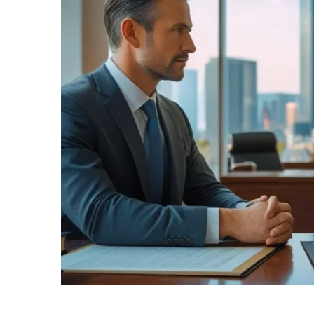
informe-nos
a sua
necessidade.