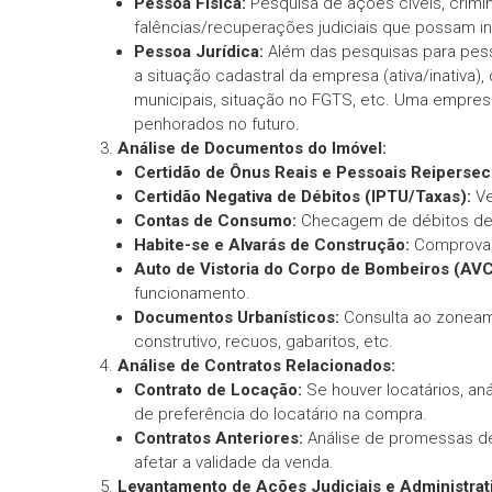
Pessoa Física:
Pesquisa de ações cíveis, crimina
falências/recuperações judiciais que possam in
Pessoa Jurídica:
Além das pesquisas para pesso
a situação cadastral da empresa (ativa/inativa)
municipais, situação no FGTS, etc. Uma empresa
penhorados no futuro.
Análise de Documentos do Imóvel:
Certidão de Ônus Reais e Pessoais Reipersec
Certidão Negativa de Débitos (IPTU/Taxas):
Ve
Contas de Consumo:
Checagem de débitos de á
Habite-se e Alvarás de Construção:
Comprova q
Auto de Vistoria do Corpo de Bombeiros (AVC
funcionamento.
Documentos Urbanísticos:
Consulta ao zoneame
construtivo, recuos, gabaritos, etc.
Análise de Contratos Relacionados:
Contrato de Locação:
Se houver locatários, anál
de preferência do locatário na compra.
Contratos Anteriores:
Análise de promessas de
afetar a validade da venda.
Levantamento de Ações Judiciais e Administrati