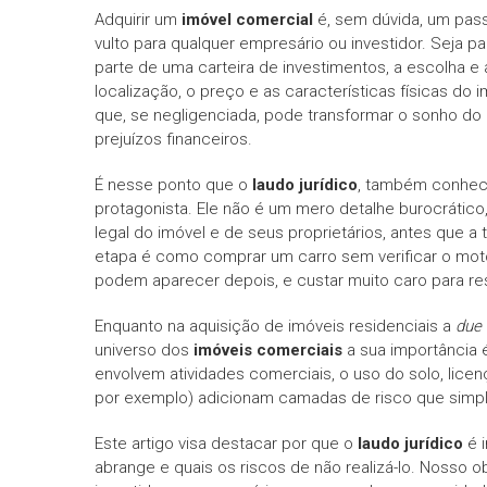
Adquirir um
imóvel comercial
é, sem dúvida, um pass
vulto para qualquer empresário ou investidor. Seja pa
parte de uma carteira de investimentos, a escolha e
localização, o preço e as características físicas d
que, se negligenciada, pode transformar o sonho 
prejuízos financeiros.
É nesse ponto que o
laudo jurídico
, também conhe
protagonista. Ele não é um mero detalhe burocrátic
legal do imóvel e de seus proprietários, antes que 
etapa é como comprar um carro sem verificar o motor
podem aparecer depois, e custar muito caro para res
Enquanto na aquisição de imóveis residenciais a
due 
universo dos
imóveis comerciais
a sua importância
envolvem atividades comerciais, o uso do solo, licen
por exemplo) adicionam camadas de risco que simpl
Este artigo visa destacar por que o
laudo jurídico
é i
abrange e quais os riscos de não realizá-lo. Nosso 