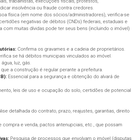
is, trabalhistas, execuções fiscais, protestos,
dicar insolvência ou fraude contra credores.
a física (em nome dos sócios/administradores), verifica-se
, certidões negativas de débitos (CNDs) federais, estaduais e
 com muitas dívidas pode ter seus bens (incluindo o imóvel)
utórias:
Confirma os gravames e a cadeia de proprietários.
rifica se há débitos municipais vinculados ao imóvel.
gua, luz, gás.
ue a construção é regular perante a prefeitura.
B):
Essencial para a segurança e obtenção do alvará de
nto, leis de uso e ocupação do solo, certidões de potencial
ise detalhada do contrato, prazo, reajustes, garantias, direito
 compra e venda, pactos antenupciais, etc., que possam
vas:
Pesquisa de processos que envolvam o imóvel (disputas