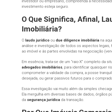
investidor ou empresário, compreenda a necessidade
investimento esteja seguro.
O Que Significa, Afinal,
La
Imobiliária
?
O
laudo jurídico
ou
due diligence imobiliária
na aqu
análise e investigação de todos os aspectos legais, f
ao imóvel e às partes envolvidas na negociação (vend
Em essência, trata-se de um “raio-X” completo da sit
advogados imobiliários
, para identificar quaisquer 
comprometer a validade da compra, a posse tranquila d
desejada, ou gerar passivos futuros para o comprado
Essa investigação vai muito além da simples checage
Ela mergulha em diversas bases de dados, órgãos 
da
segurança jurídica
da transação.