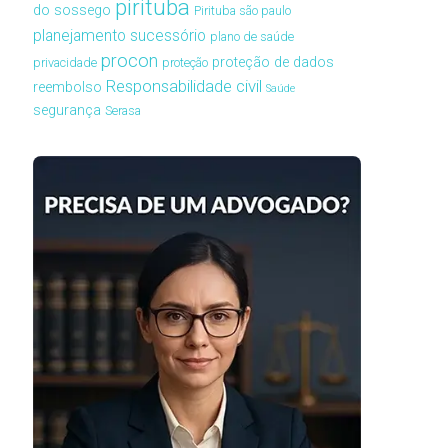
pirituba
do sossego
Pirituba são paulo
planejamento sucessório
plano de saúde
procon
proteção de dados
privacidade
proteção
Responsabilidade civil
reembolso
Saúde
segurança
Serasa