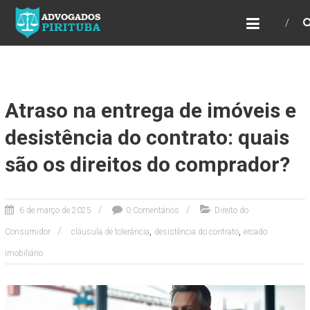
ADVOGADOS PIRITUBA
Precisando de advogado? Entre em contato!
Fazemos toda a assessoria que você
necessita em seu caso. Para saber mais
como podemos te ajudar, entre em contato e
informe-nos a sua necessidade.
Atraso na entrega de imóveis e
desistência do contrato: quais
são os direitos do comprador?
6 de março de 2025
0 Comentários
Direito do
,
,
Consumidor
cláusula de tolerância
desistência do contrato
ercado
imobiliário