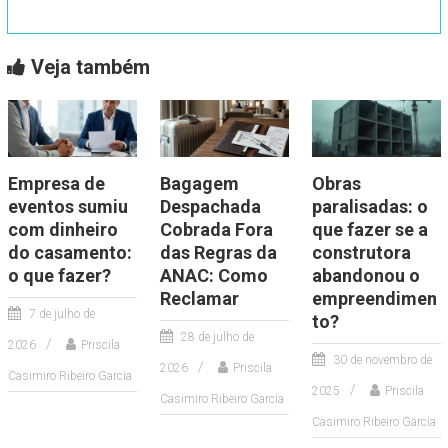
Veja também
Empresa de
Bagagem
Obras
eventos sumiu
Despachada
paralisadas: o
com dinheiro
Cobrada Fora
que fazer se a
do casamento:
das Regras da
construtora
o que fazer?
ANAC: Como
abandonou o
Reclamar
empreendimen
7 de julho de
to?
28 de julho de
2026
Priscila
30 de novembro de
2026
Priscila
Casimiro Ribeiro Garcia
2025
Priscila
Casimiro Ribeiro Garcia
Casimiro Ribeiro Garcia