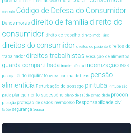
consumidor
cdc
parental
assédio moral
CLT
aposentadoria
Código de Defesa do Consumidor
contrato
direito de família
direito do
Danos morais
consumidor
direito do trabalho
direito imobiliário
direitos do consumidor
direitos do
direitos do paciente
direitos trabalhistas
trabalhador
execução de alimentos
guarda compartilhada
indenização
INSS
inadimplência
pensão
lei do inquilinato
justiça
partilha de bens
multa
alimentícia
pirituba
Perturbação do sossego
Pirituba são
procon
planejamento sucessório
paulo
plano de saúde
privacidade
Responsabilidade civil
proteção de dados
reembolso
proteção
segurança
Serasa
Saúde