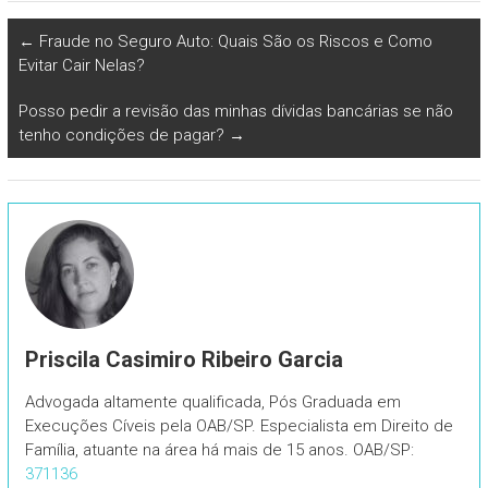
←
Fraude no Seguro Auto: Quais São os Riscos e Como
Evitar Cair Nelas?
Posso pedir a revisão das minhas dívidas bancárias se não
tenho condições de pagar?
→
Priscila Casimiro Ribeiro Garcia
Advogada altamente qualificada, Pós Graduada em
Execuções Cíveis pela OAB/SP. Especialista em Direito de
Família, atuante na área há mais de 15 anos. OAB/SP:
371136