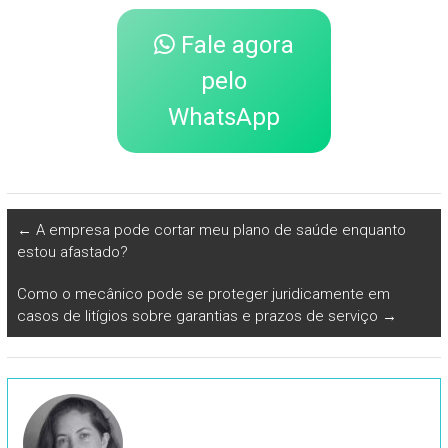
Fale agora
pelo
WhatsApp
←
A empresa pode cortar meu plano de saúde enquanto
estou afastado?
Como o mecânico pode se proteger juridicamente em
casos de litígios sobre garantias e prazos de serviço
→