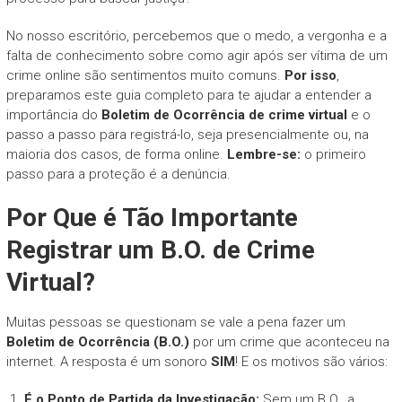
No nosso escritório, percebemos que o medo, a vergonha e a
falta de conhecimento sobre como agir após ser vítima de um
crime online são sentimentos muito comuns.
Por isso
,
preparamos este guia completo para te ajudar a entender a
importância do
Boletim de Ocorrência de crime virtual
e o
passo a passo para registrá-lo, seja presencialmente ou, na
maioria dos casos, de forma online.
Lembre-se:
o primeiro
passo para a proteção é a denúncia.
Por Que é Tão Importante
Registrar um B.O. de Crime
Virtual?
Muitas pessoas se questionam se vale a pena fazer um
Boletim de Ocorrência (B.O.)
por um crime que aconteceu na
internet. A resposta é um sonoro
SIM
! E os motivos são vários:
É o Ponto de Partida da Investigação:
Sem um B.O., a