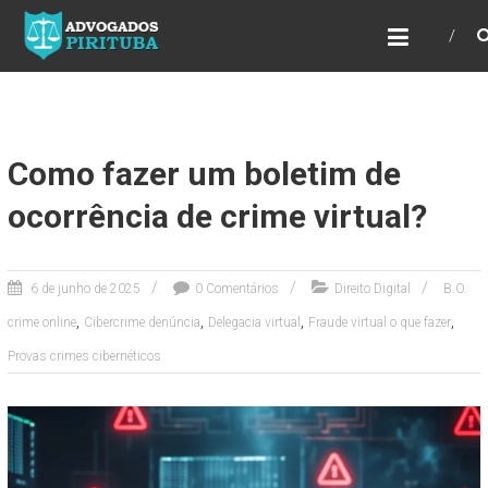
ADVOGADOS PIRITUBA
Precisando de advogado? Entre em contato!
Fazemos toda a assessoria que você
necessita em seu caso. Para saber mais
como podemos te ajudar, entre em contato e
informe-nos a sua necessidade.
Como fazer um boletim de
ocorrência de crime virtual?
6 de junho de 2025
0 Comentários
Direito Digital
B.O.
,
,
,
,
crime online
Cibercrime denúncia
Delegacia virtual
Fraude virtual o que fazer
Provas crimes cibernéticos