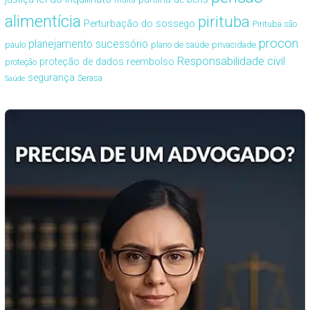
multa
alimentícia
pirituba
Perturbação do sossego
Pirituba são
procon
planejamento sucessório
paulo
plano de saúde
privacidade
Responsabilidade civil
proteção de dados
reembolso
proteção
segurança
Serasa
Saúde