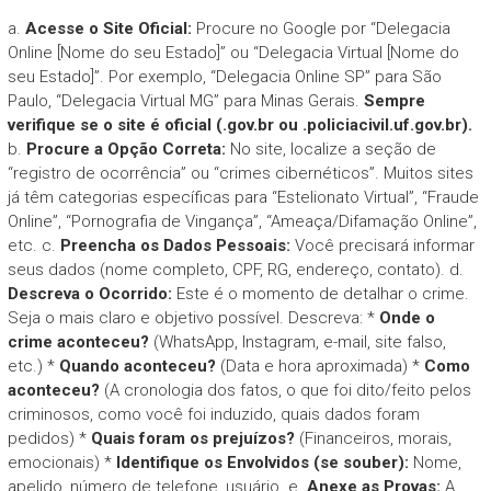
a.
Acesse o Site Oficial:
Procure no Google por “Delegacia
Online [Nome do seu Estado]” ou “Delegacia Virtual [Nome do
seu Estado]”. Por exemplo, “Delegacia Online SP” para São
Paulo, “Delegacia Virtual MG” para Minas Gerais.
Sempre
verifique se o site é oficial (.gov.br ou .policiacivil.uf.gov.br).
b.
Procure a Opção Correta:
No site, localize a seção de
“registro de ocorrência” ou “crimes cibernéticos”. Muitos sites
já têm categorias específicas para “Estelionato Virtual”, “Fraude
Online”, “Pornografia de Vingança”, “Ameaça/Difamação Online”,
etc. c.
Preencha os Dados Pessoais:
Você precisará informar
seus dados (nome completo, CPF, RG, endereço, contato). d.
Descreva o Ocorrido:
Este é o momento de detalhar o crime.
Seja o mais claro e objetivo possível. Descreva: *
Onde o
crime aconteceu?
(WhatsApp, Instagram, e-mail, site falso,
etc.) *
Quando aconteceu?
(Data e hora aproximada) *
Como
aconteceu?
(A cronologia dos fatos, o que foi dito/feito pelos
criminosos, como você foi induzido, quais dados foram
pedidos) *
Quais foram os prejuízos?
(Financeiros, morais,
emocionais) *
Identifique os Envolvidos (se souber):
Nome,
apelido, número de telefone, usuário. e.
Anexe as Provas:
A