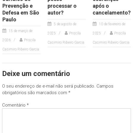
Prevenção e
processar o
após o
Defesa em São
autor?
cancelamento?
Paulo
5 de agosto de
10 de fevereiro de
15 de março de
2025
Priscila
2025
Priscila
2026
Priscila
Casimiro Ribeiro Garcia
Casimiro Ribeiro Garcia
Casimiro Ribeiro Garcia
Deixe um comentário
O seu endereço de e-mail não será publicado.
Campos
obrigatórios são marcados com
*
Comentário
*