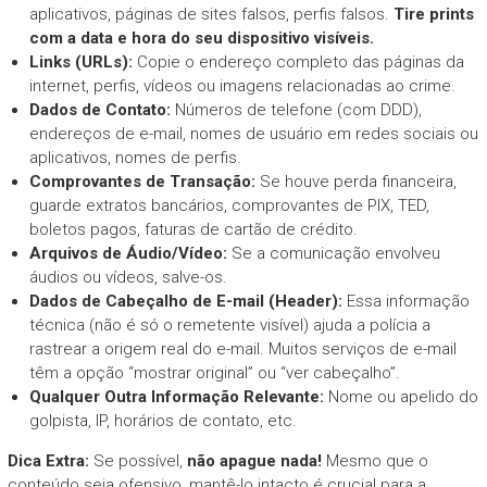
aplicativos, páginas de sites falsos, perfis falsos.
Tire prints
com a data e hora do seu dispositivo visíveis.
Links (URLs):
Copie o endereço completo das páginas da
internet, perfis, vídeos ou imagens relacionadas ao crime.
Dados de Contato:
Números de telefone (com DDD),
endereços de e-mail, nomes de usuário em redes sociais ou
aplicativos, nomes de perfis.
Comprovantes de Transação:
Se houve perda financeira,
guarde extratos bancários, comprovantes de PIX, TED,
boletos pagos, faturas de cartão de crédito.
Arquivos de Áudio/Vídeo:
Se a comunicação envolveu
áudios ou vídeos, salve-os.
Dados de Cabeçalho de E-mail (Header):
Essa informação
técnica (não é só o remetente visível) ajuda a polícia a
rastrear a origem real do e-mail. Muitos serviços de e-mail
têm a opção “mostrar original” ou “ver cabeçalho”.
Qualquer Outra Informação Relevante:
Nome ou apelido do
golpista, IP, horários de contato, etc.
Dica Extra:
Se possível,
não apague nada!
Mesmo que o
conteúdo seja ofensivo, mantê-lo intacto é crucial para a