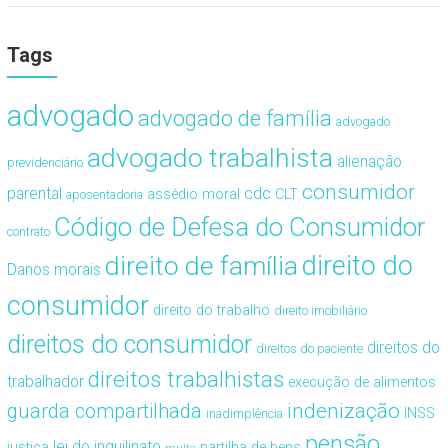
Tags
advogado
advogado de família
advogado
advogado trabalhista
alienação
previdenciário
consumidor
cdc
parental
assédio moral
CLT
aposentadoria
Código de Defesa do Consumidor
contrato
direito de família
direito do
Danos morais
consumidor
direito do trabalho
direito imobiliário
direitos do consumidor
direitos do
direitos do paciente
direitos trabalhistas
trabalhador
execução de alimentos
guarda compartilhada
indenização
INSS
inadimplência
pensão
lei do inquilinato
justiça
partilha de bens