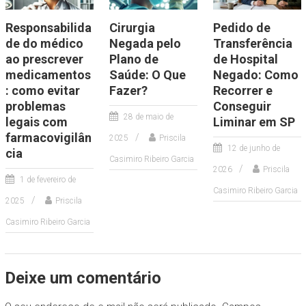
Responsabilida
Cirurgia
Pedido de
de do médico
Negada pelo
Transferência
ao prescrever
Plano de
de Hospital
medicamentos
Saúde: O Que
Negado: Como
: como evitar
Fazer?
Recorrer e
problemas
Conseguir
28 de maio de
legais com
Liminar em SP
farmacovigilân
2025
Priscila
12 de junho de
cia
Casimiro Ribeiro Garcia
2026
Priscila
1 de fevereiro de
Casimiro Ribeiro Garcia
2025
Priscila
Casimiro Ribeiro Garcia
Deixe um comentário