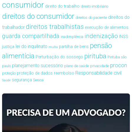
consumidor
direito do trabalho
direito imobiliário
direitos do consumidor
direitos do
direitos do paciente
direitos trabalhistas
trabalhador
execução de alimentos
guarda compartilhada
indenização
INSS
inadimplência
pensão
lei do inquilinato
justiça
partilha de bens
multa
alimentícia
pirituba
Perturbação do sossego
Pirituba são
procon
planejamento sucessório
paulo
plano de saúde
privacidade
Responsabilidade civil
proteção de dados
reembolso
proteção
segurança
Serasa
Saúde