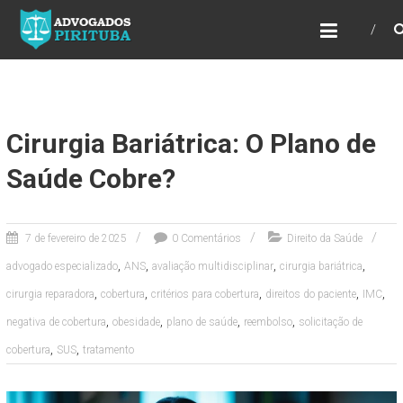
ADVOGADOS PIRITUBA
Precisando de advogado? Entre em contato!
Fazemos toda a assessoria que você
necessita em seu caso. Para saber mais
como podemos te ajudar, entre em contato e
informe-nos a sua necessidade.
Cirurgia Bariátrica: O Plano de
Saúde Cobre?
7 de fevereiro de 2025
0 Comentários
Direito da Saúde
,
,
,
,
advogado especializado
ANS
avaliação multidisciplinar
cirurgia bariátrica
,
,
,
,
,
cirurgia reparadora
cobertura
critérios para cobertura
direitos do paciente
IMC
,
,
,
,
negativa de cobertura
obesidade
plano de saúde
reembolso
solicitação de
,
,
cobertura
SUS
tratamento