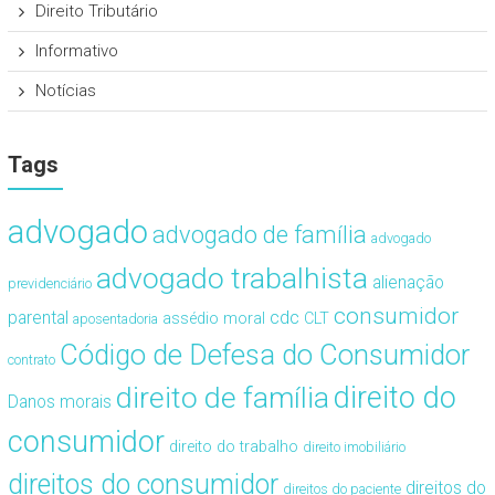
Direito Tributário
Informativo
Notícias
Tags
advogado
advogado de família
advogado
advogado trabalhista
alienação
previdenciário
consumidor
cdc
parental
assédio moral
CLT
aposentadoria
Código de Defesa do Consumidor
contrato
direito de família
direito do
Danos morais
consumidor
direito do trabalho
direito imobiliário
direitos do consumidor
direitos do
direitos do paciente