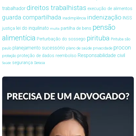
direitos trabalhistas
trabalhador
execução de alimentos
guarda compartilhada
indenização
INSS
inadimplência
pensão
lei do inquilinato
justiça
partilha de bens
multa
alimentícia
pirituba
Perturbação do sossego
Pirituba são
procon
planejamento sucessório
paulo
plano de saúde
privacidade
Responsabilidade civil
proteção de dados
reembolso
proteção
segurança
Serasa
Saúde