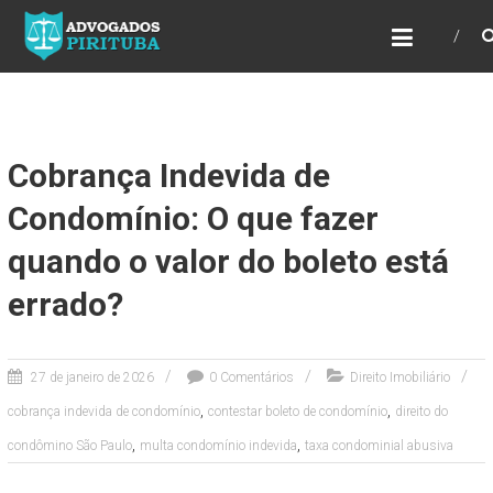
ADVOGADOS PIRITUBA
Precisando de advogado? Entre em contato!
Fazemos toda a assessoria que você
necessita em seu caso. Para saber mais
como podemos te ajudar, entre em contato e
informe-nos a sua necessidade.
Cobrança Indevida de
Condomínio: O que fazer
quando o valor do boleto está
errado?
27 de janeiro de 2026
0 Comentários
Direito Imobiliário
,
,
cobrança indevida de condomínio
contestar boleto de condomínio
direito do
,
,
condômino São Paulo
multa condomínio indevida
taxa condominial abusiva