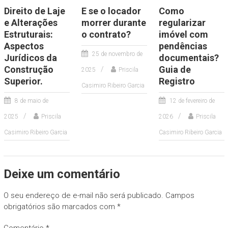
Direito de Laje
E se o locador
Como
e Alterações
morrer durante
regularizar
Estruturais:
o contrato?
imóvel com
Aspectos
pendências
25 de novembro de
Jurídicos da
documentais?
Construção
Guia de
2025
Priscila
Superior.
Registro
Casimiro Ribeiro Garcia
8 de maio de
12 de fevereiro de
2025
Priscila
2026
Priscila
Casimiro Ribeiro Garcia
Casimiro Ribeiro Garcia
Deixe um comentário
O seu endereço de e-mail não será publicado.
Campos
obrigatórios são marcados com
*