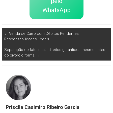
pelo
WhatsApp
←
Venda de Carro com Débitos Pendentes:
Responsabilidades Legais
Separação de fato: quais direitos garantidos mesmo antes
do divórcio formal
→
Priscila Casimiro Ribeiro Garcia