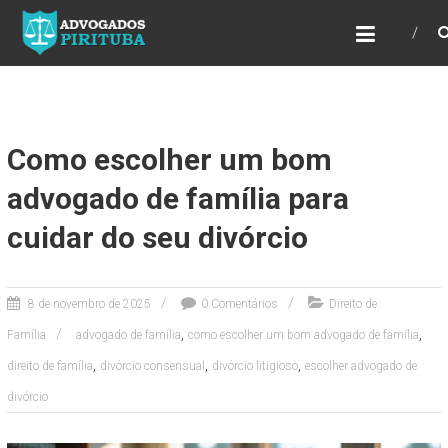
ADVOGADOS PIRITUBA
Precisando de advogado? Entre em contato!
Fazemos toda a assessoria que você
necessita em seu caso. Para saber mais
como podemos te ajudar, entre em contato e
informe-nos a sua necessidade.
Como escolher um bom
advogado de família para
cuidar do seu divórcio
8 de novembro de 2025
0 Comentários
Direito de
,
,
Família
advogado de família
como escolher um bom advogado de família
,
,
,
direito de família
divórcio consensual
divórcio litigioso
escolher advogado de
divórcio