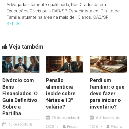
Advogada altamente qualificada, Pós Graduada em
Execuções Cíveis pela OAB/SP. Especialista em Direito de
Família, atuante na área há mais de 15 anos. OAB/SP:
371136
Veja também
Divórcio com
Pensão
Perdi um
Bens
alimentícia
familiar: o que
Financiados: O
incide sobre
devo fazer
Guia Definitivo
férias e 13º
para iniciar o
Sobre a
salário?
inventário?
Partilha
28 de dezembro de
6 de fevereiro de
15 de agosto de
2025
Priscila
2026
Priscila