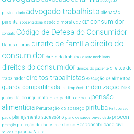
advogado
advogado trabalhista
alienação
previdenciário
consumidor
cdc
parental
assédio moral
CLT
aposentadoria
Código de Defesa do Consumidor
contrato
direito de família
direito do
Danos morais
consumidor
direito do trabalho
direito imobiliário
direitos do consumidor
direitos do
direitos do paciente
direitos trabalhistas
trabalhador
execução de alimentos
guarda compartilhada
indenização
INSS
inadimplência
pensão
lei do inquilinato
justiça
partilha de bens
multa
alimentícia
pirituba
Perturbação do sossego
Pirituba são
procon
planejamento sucessório
paulo
plano de saúde
privacidade
Responsabilidade civil
proteção de dados
reembolso
proteção
segurança
Serasa
Saúde