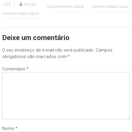
2025
Priscila
Casimiro Ribeiro Garcia
Casimiro Ribeiro Garcia
Casimiro Ribeiro Garcia
Deixe um comentário
O seu endereço de e-mail não será publicado.
Campos
obrigatórios são marcados com
*
Comentário
*
Nome
*