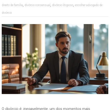
,
,
,
direito de família
divórcio consensual
divórcio litigioso
escolher advogado de
divórcio
O divórcio é, inegavelmente, um dos momentos mais