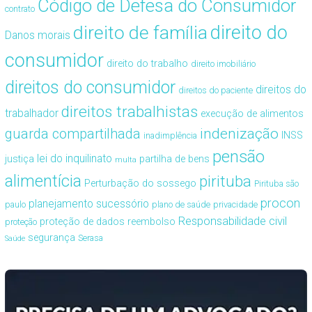
Código de Defesa do Consumidor
contrato
direito de família
direito do
Danos morais
consumidor
direito do trabalho
direito imobiliário
direitos do consumidor
direitos do
direitos do paciente
direitos trabalhistas
trabalhador
execução de alimentos
guarda compartilhada
indenização
INSS
inadimplência
pensão
lei do inquilinato
justiça
partilha de bens
multa
alimentícia
pirituba
Perturbação do sossego
Pirituba são
procon
planejamento sucessório
paulo
plano de saúde
privacidade
Responsabilidade civil
proteção de dados
reembolso
proteção
segurança
Serasa
Saúde