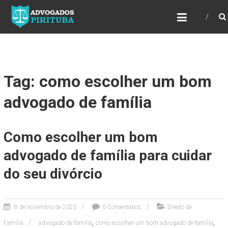
ADVOGADOS PIRITUBA
Precisando de advogado? Entre em contato!
Fazemos toda a assessoria que você
necessita em seu caso. Para saber mais
como podemos te ajudar, entre em contato e
informe-nos a sua necessidade.
Tag: como escolher um bom
advogado de família
Como escolher um bom
advogado de família para cuidar
do seu divórcio
8 de novembro de 2025
0 Comentários
Direito de
,
,
Família
advogado de família
como escolher um bom advogado de família