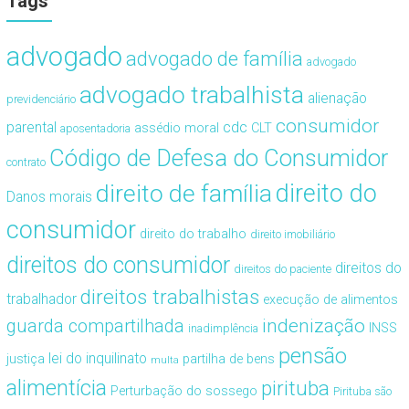
Tags
advogado
advogado de família
advogado
advogado trabalhista
alienação
previdenciário
consumidor
cdc
parental
assédio moral
CLT
aposentadoria
Código de Defesa do Consumidor
contrato
direito de família
direito do
Danos morais
consumidor
direito do trabalho
direito imobiliário
direitos do consumidor
direitos do
direitos do paciente
direitos trabalhistas
trabalhador
execução de alimentos
guarda compartilhada
indenização
INSS
inadimplência
pensão
lei do inquilinato
justiça
partilha de bens
multa
alimentícia
pirituba
Perturbação do sossego
Pirituba são