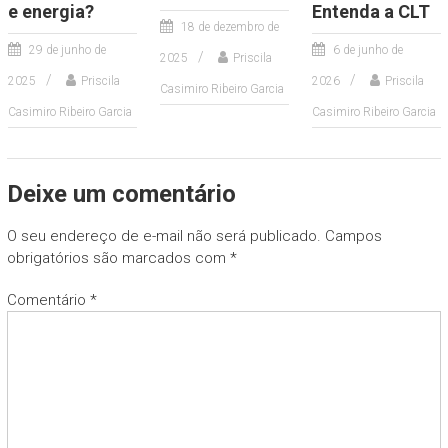
e energia?
Entenda a CLT
18 de dezembro de
29 de junho de
6 de junho de
2025
Priscila
2025
Priscila
2026
Priscila
Casimiro Ribeiro Garcia
Casimiro Ribeiro Garcia
Casimiro Ribeiro Garcia
Deixe um comentário
O seu endereço de e-mail não será publicado.
Campos
obrigatórios são marcados com
*
Comentário
*