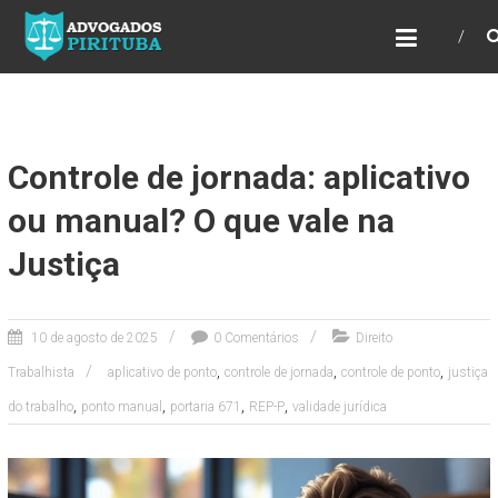
ADVOGADOS PIRITUBA
Precisando de advogado? Entre em contato!
Fazemos toda a assessoria que você
necessita em seu caso. Para saber mais
como podemos te ajudar, entre em contato e
informe-nos a sua necessidade.
Controle de jornada: aplicativo
ou manual? O que vale na
Justiça
10 de agosto de 2025
0 Comentários
Direito
,
,
,
Trabalhista
aplicativo de ponto
controle de jornada
controle de ponto
justiça
,
,
,
,
do trabalho
ponto manual
portaria 671
REP-P
validade jurídica