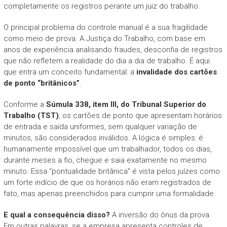
completamente os registros perante um juiz do trabalho.
O principal problema do controle manual é a sua fragilidade
como meio de prova. A Justiça do Trabalho, com base em
anos de experiência analisando fraudes, desconfia de registros
que não refletem a realidade do dia a dia de trabalho. É aqui
que entra um conceito fundamental: a
invalidade dos cartões
de ponto “britânicos”
.
Conforme a
Súmula 338, item III, do Tribunal Superior do
Trabalho (TST)
, os cartões de ponto que apresentam horários
de entrada e saída uniformes, sem qualquer variação de
minutos, são considerados inválidos. A lógica é simples: é
humanamente impossível que um trabalhador, todos os dias,
durante meses a fio, chegue e saia exatamente no mesmo
minuto. Essa “pontualidade britânica” é vista pelos juízes como
um forte indício de que os horários não eram registrados de
fato, mas apenas preenchidos para cumprir uma formalidade.
E qual a consequência disso?
A inversão do ônus da prova.
Em outras palavras, se a empresa apresenta controles de