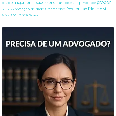
procon
planejamento sucessório
paulo
plano de saúde
privacidade
Responsabilidade civil
proteção de dados
reembolso
proteção
segurança
Serasa
Saúde