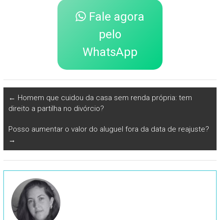
Fale agora
pelo
WhatsApp
←
Homem que cuidou da casa sem renda própria: tem
direito a partilha no divórcio?
Posso aumentar o valor do aluguel fora da data de reajuste?
→