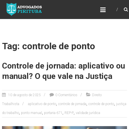
ADVOGADOS PIRITUBA
Precisando de advogado? Entre em contato!
Fazemos toda a assessoria que você
necessita em seu caso. Para saber mais
como podemos te ajudar, entre em contato e
informe-nos a sua necessidade.
Tag: controle de ponto
Controle de jornada: aplicativo ou
manual? O que vale na Justiça
10 de agosto de 2025
0 Comentários
Direito
,
,
,
Trabalhista
aplicativo de ponto
controle de jornada
controle de ponto
justiça
,
,
,
,
do trabalho
ponto manual
portaria 671
REP-P
validade jurídica