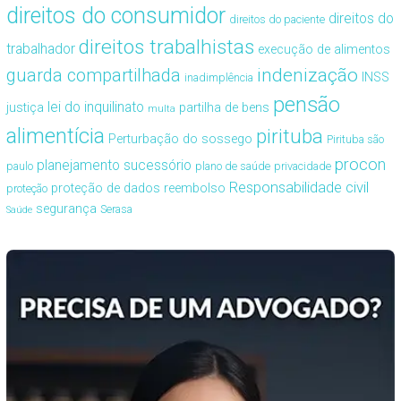
direitos do consumidor
direitos do
direitos do paciente
direitos trabalhistas
trabalhador
execução de alimentos
guarda compartilhada
indenização
INSS
inadimplência
pensão
lei do inquilinato
justiça
partilha de bens
multa
alimentícia
pirituba
Perturbação do sossego
Pirituba são
procon
planejamento sucessório
paulo
plano de saúde
privacidade
Responsabilidade civil
proteção de dados
reembolso
proteção
segurança
Serasa
Saúde