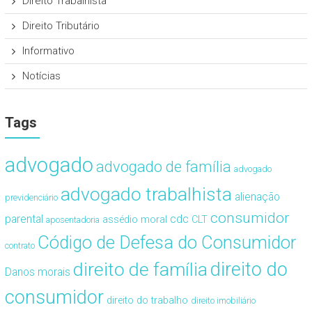
Direito Trabalhista
Direito Tributário
Informativo
Notícias
Tags
advogado
advogado de família
advogado
advogado trabalhista
alienação
previdenciário
consumidor
cdc
parental
assédio moral
CLT
aposentadoria
Código de Defesa do Consumidor
contrato
direito de família
direito do
Danos morais
consumidor
direito do trabalho
direito imobiliário