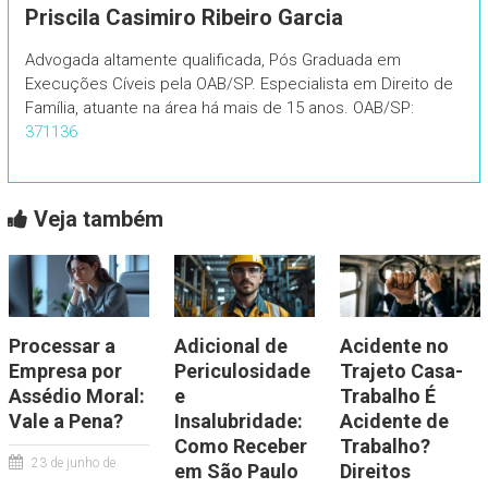
Priscila Casimiro Ribeiro Garcia
Advogada altamente qualificada, Pós Graduada em
Execuções Cíveis pela OAB/SP. Especialista em Direito de
Família, atuante na área há mais de 15 anos. OAB/SP:
371136
Veja também
Processar a
Adicional de
Acidente no
Empresa por
Periculosidade
Trajeto Casa-
Assédio Moral:
e
Trabalho É
Vale a Pena?
Insalubridade:
Acidente de
Como Receber
Trabalho?
23 de junho de
em São Paulo
Direitos