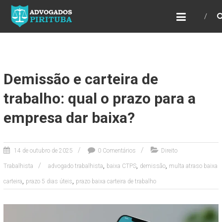
ADVOGADOS PIRITUBA
Precisando de advogado? Entre em contato!
Fazemos toda a assessoria que você
necessita em seu caso. Para saber mais
como podemos te ajudar, entre em contato e
informe-nos a sua necessidade.
Demissão e carteira de
trabalho: qual o prazo para a
empresa dar baixa?
14 de outubro de 2025
0 Comentários
Direito
,
,
,
Trabalhista
advogado trabalhista
baixa CTPS
demissão
multa atraso baixa
,
,
carteira
prazo 5 dias úteis
prazo baixa carteira de trabalho