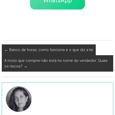
WhatsApp
←
Banco de horas: como funciona e o que diz a lei
A moto que comprei não está no nome do vendedor: Quais
os riscos?
→