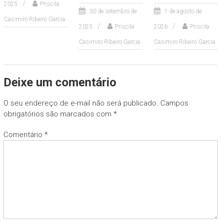
2025
Priscila
30 de setembro de
1 de agosto de
Casimiro Ribeiro Garcia
2025
Priscila
2026
Priscila
Casimiro Ribeiro Garcia
Casimiro Ribeiro Garcia
Deixe um comentário
O seu endereço de e-mail não será publicado.
Campos
obrigatórios são marcados com
*
Comentário
*