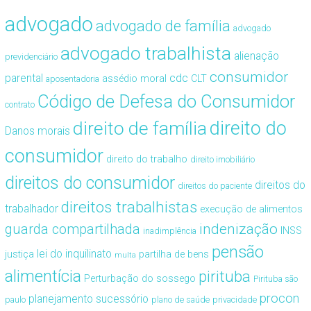
advogado
advogado de família
advogado
advogado trabalhista
alienação
previdenciário
consumidor
cdc
parental
assédio moral
CLT
aposentadoria
Código de Defesa do Consumidor
contrato
direito de família
direito do
Danos morais
consumidor
direito do trabalho
direito imobiliário
direitos do consumidor
direitos do
direitos do paciente
direitos trabalhistas
trabalhador
execução de alimentos
guarda compartilhada
indenização
INSS
inadimplência
pensão
lei do inquilinato
justiça
partilha de bens
multa
alimentícia
pirituba
Perturbação do sossego
Pirituba são
procon
planejamento sucessório
paulo
plano de saúde
privacidade