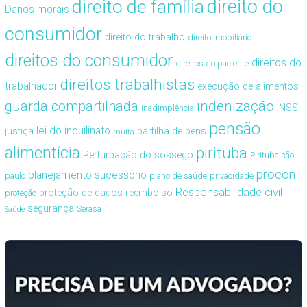
direito de família
direito do
Danos morais
consumidor
direito do trabalho
direito imobiliário
direitos do consumidor
direitos do
direitos do paciente
direitos trabalhistas
trabalhador
execução de alimentos
guarda compartilhada
indenização
INSS
inadimplência
pensão
lei do inquilinato
justiça
partilha de bens
multa
alimentícia
pirituba
Perturbação do sossego
Pirituba são
procon
planejamento sucessório
paulo
plano de saúde
privacidade
Responsabilidade civil
proteção de dados
reembolso
proteção
segurança
Serasa
Saúde