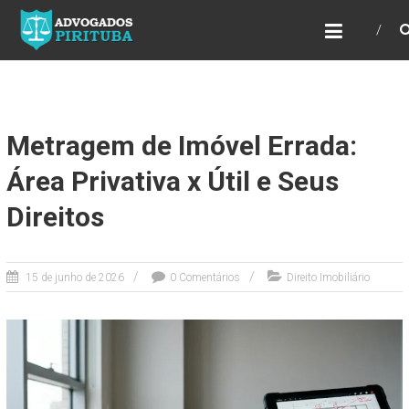
ADVOGADOS PIRITUBA
Precisando de advogado? Entre em contato!
Fazemos toda a assessoria que você
necessita em seu caso. Para saber mais
como podemos te ajudar, entre em contato e
informe-nos a sua necessidade.
Metragem de Imóvel Errada:
Área Privativa x Útil e Seus
Direitos
15 de junho de 2026
0 Comentários
Direito Imobiliário