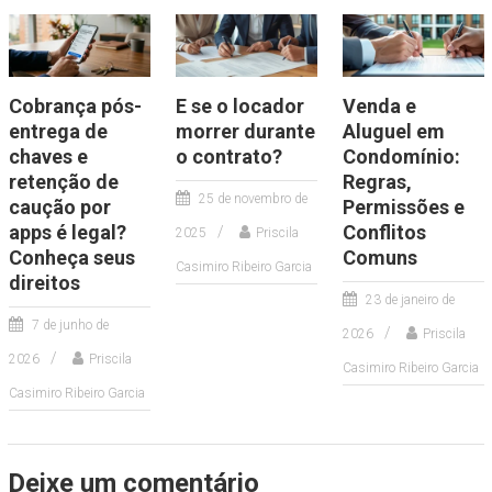
Cobrança pós-
E se o locador
Venda e
entrega de
morrer durante
Aluguel em
chaves e
o contrato?
Condomínio:
retenção de
Regras,
25 de novembro de
caução por
Permissões e
apps é legal?
Conflitos
2025
Priscila
Conheça seus
Comuns
Casimiro Ribeiro Garcia
direitos
23 de janeiro de
7 de junho de
2026
Priscila
2026
Priscila
Casimiro Ribeiro Garcia
Casimiro Ribeiro Garcia
Deixe um comentário