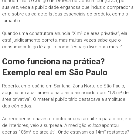
condomínio. O Código de Defesa do Consumidor (CDC), por
sua vez, veda a publicidade enganosa que induz o comprador a
erro sobre as características essenciais do produto, como o
tamanho.
Quando uma construtora anuncia “X m² de área privativa”, ela
está juridicamente correta, mas muitas vezes sabe que o
consumidor leigo lê aquilo como “espaço livre para morar”.
Como funciona na prática?
Exemplo real em São Paulo
Roberto, empresário em Santana, Zona Norte de São Paulo,
adquiriu um apartamento na planta anunciado com “120m² de
área privativa”. O material publicitário destacava a amplitude
dos cômodos.
Ao receber as chaves e contratar uma arquiteta para o projeto
de interiores, veio a surpresa. A medição
in loco
apontou
apenas 106m² de área útil. Onde estavam os 14m² restantes?