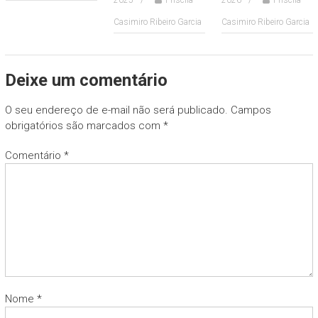
2025
Priscila
2026
Priscila
Casimiro Ribeiro Garcia
Casimiro Ribeiro Garcia
Deixe um comentário
O seu endereço de e-mail não será publicado.
Campos
obrigatórios são marcados com
*
Comentário
*
Nome
*