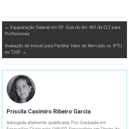
←
Equiparação Salarial em SP: Guia do Art. 461 da CLT para
Profissionais
Avaliação de Imóvel para Partilha: Valor de Mercado vs. IPTU
no TJSP
→
Priscila Casimiro Ribeiro Garcia
Advogada altamente qualificada, Pós Graduada em
Execuções Cíveis pela OAB/SP. Especialista em Direito de