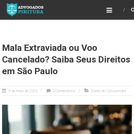
ADVOGADOS PIRITUBA
Precisando de advogado? Entre em contato!
Fazemos toda a assessoria que você
necessita em seu caso. Para saber mais
como podemos te ajudar, entre em contato e
informe-nos a sua necessidade.
Mala Extraviada ou Voo
Cancelado? Saiba Seus Direitos
em São Paulo
9 de maio de 2026
0 Comentários
Direito do Consumidor