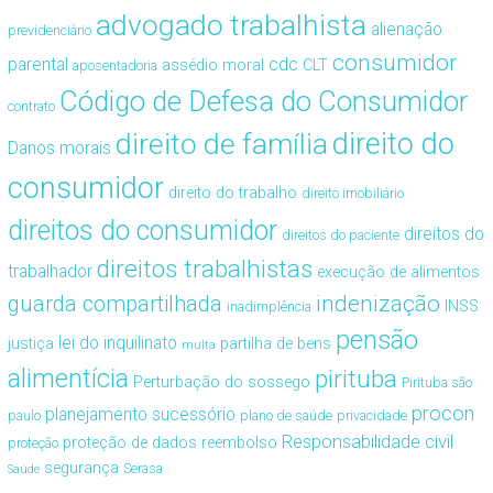
advogado trabalhista
alienação
previdenciário
consumidor
cdc
parental
assédio moral
CLT
aposentadoria
Código de Defesa do Consumidor
contrato
direito de família
direito do
Danos morais
consumidor
direito do trabalho
direito imobiliário
direitos do consumidor
direitos do
direitos do paciente
direitos trabalhistas
trabalhador
execução de alimentos
guarda compartilhada
indenização
INSS
inadimplência
pensão
lei do inquilinato
justiça
partilha de bens
multa
alimentícia
pirituba
Perturbação do sossego
Pirituba são
procon
planejamento sucessório
paulo
plano de saúde
privacidade
Responsabilidade civil
proteção de dados
reembolso
proteção
segurança
Serasa
Saúde