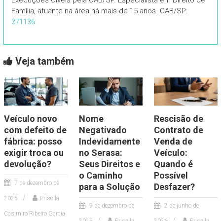
Família, atuante na área há mais de 15 anos. OAB/SP:
371136
Veja também
Veículo novo
Nome
Rescisão de
com defeito de
Negativado
Contrato de
fábrica: posso
Indevidamente
Venda de
exigir troca ou
no Serasa:
Veículo:
devolução?
Seus Direitos e
Quando é
o Caminho
Possível
7 de dezembro de
para a Solução
Desfazer?
2025
Priscila
9 de dezembro de
2 de junho de
Casimiro Ribeiro Garcia