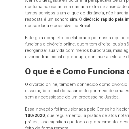
Além do desgaste emocional, a perspectiva de um pr
costuma adicionar uma camada extra de ansiedade e 
tantos serviços a um clique de distância, não haveri
resposta é um sonoro
sim
. O
divórcio rápido pela in
consolidada e acessível no Brasil.
Este guia completo foi elaborado por nossa equipe de
funciona o divórcio online, quem tem direito, quais
reorganizar sua vida com menos burocracia, mais agi
divórcio tradicional o preocupa, continue a leitura 
O que é e Como Funciona o
O divórcio online, também conhecido como divórcio e
dissolução oficial do casamento por meio de uma escr
sem a necessidade de um processo na Justiça.
Essa inovação foi impulsionada pelo Conselho Nacio
100/2020
, que regulamentou a prática de atos notar
prática, isso significa que todo o procedimento, des
feito de forma remota.