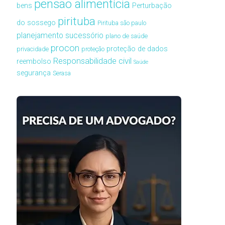
pensão alimentícia
bens
Perturbação
pirituba
do sossego
Pirituba são paulo
planejamento sucessório
plano de saúde
procon
proteção de dados
privacidade
proteção
Responsabilidade civil
reembolso
Saúde
segurança
Serasa