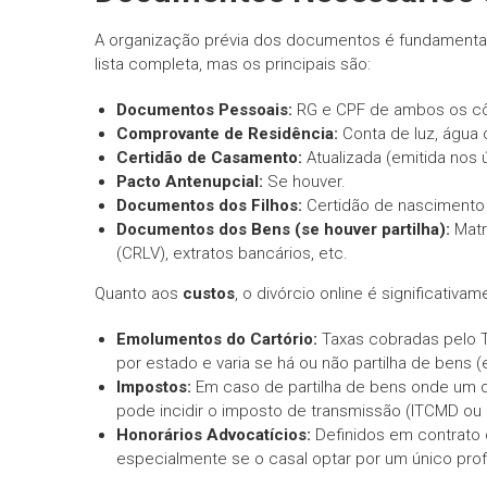
A organização prévia dos documentos é fundamental 
lista completa, mas os principais são:
Documentos Pessoais:
RG e CPF de ambos os cô
Comprovante de Residência:
Conta de luz, água 
Certidão de Casamento:
Atualizada (emitida nos ú
Pacto Antenupcial:
Se houver.
Documentos dos Filhos:
Certidão de nascimento 
Documentos dos Bens (se houver partilha):
Matr
(CRLV), extratos bancários, etc.
Quanto aos
custos
, o divórcio online é significativ
Emolumentos do Cartório:
Taxas cobradas pelo Ta
por estado e varia se há ou não partilha de bens (
Impostos:
Em caso de partilha de bens onde um 
pode incidir o imposto de transmissão (ITCMD ou I
Honorários Advocatícios:
Definidos em contrato 
especialmente se o casal optar por um único profi