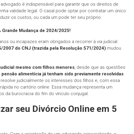
dvogado é indispensável para garantir que os direitos de
nha validade legal. O casal pode optar por contratar um único
uzir os custos, ou cada um pode ter seu próprio
 A Grande Mudança de 2024/2025!
os ou incapazes eram obrigados a recorrer à via judicial.
5/2007 do CNJ (trazida pela Resolução 571/2024)
mudou
rajudicial mesmo com filhos menores
, desde que as questões
e pensão alimentícia já tenham sido previamente resolvidas
o resolve judicialmente os interesses dos filhos e, com essa
 rápida no cartório online. Essa mudança representa um
os da burocracia do fim do vínculo conjugal.
zar seu Divórcio Online em 5