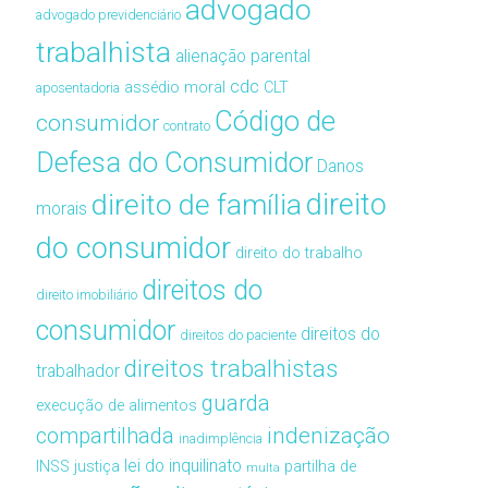
advogado
advogado previdenciário
trabalhista
alienação parental
cdc
assédio moral
CLT
aposentadoria
Código de
consumidor
contrato
Defesa do Consumidor
Danos
direito de família
direito
morais
do consumidor
direito do trabalho
direitos do
direito imobiliário
consumidor
direitos do
direitos do paciente
direitos trabalhistas
trabalhador
guarda
execução de alimentos
compartilhada
indenização
inadimplência
lei do inquilinato
INSS
justiça
partilha de
multa