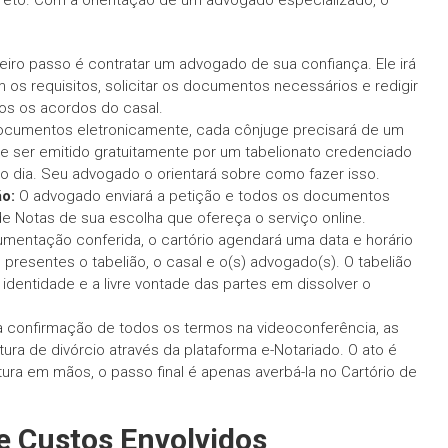
eto. Com a orientação de um advogado especializado, o
eiro passo é contratar um advogado de sua confiança. Ele irá
 os requisitos, solicitar os documentos necessários e redigir
dos os acordos do casal.
ocumentos eletronicamente, cada cônjuge precisará de um
pode ser emitido gratuitamente por um tabelionato credenciado
o dia. Seu advogado o orientará sobre como fazer isso.
o:
O advogado enviará a petição e todos os documentos
 de Notas de sua escolha que ofereça o serviço online.
entação conferida, o cartório agendará uma data e horário
o presentes o tabelião, o casal e o(s) advogado(s). O tabelião
 a identidade e a livre vontade das partes em dissolver o
 confirmação de todos os termos na videoconferência, as
ura de divórcio através da plataforma e-Notariado. O ato é
itura em mãos, o passo final é apenas averbá-la no Cartório de
 Custos Envolvidos