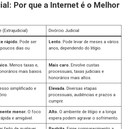
ial: Por que a Internet é o Melhor
 (Extrajudicial)
Divórcio Judicial
e rápido.
Pode ser
Lento.
Pode levar de meses a vários
 poucos dias ou
anos, dependendo do litígio.
ico.
Menos taxas e,
Mais caro.
Envolve custas
onorários mais baixos.
processuais, taxas judiciais e
honorários mais altos.
sso simplificado e
Elevada.
Diversas etapas
ório.
processuais, audiências e prazos a
cumprir.
amente menor.
O foco
Alto.
O ambiente de litígio e a longa
rápida e amigável.
espera podem agravar o sofrimento.
r feito de qualquer
Restrita.
Exige comparecimento a