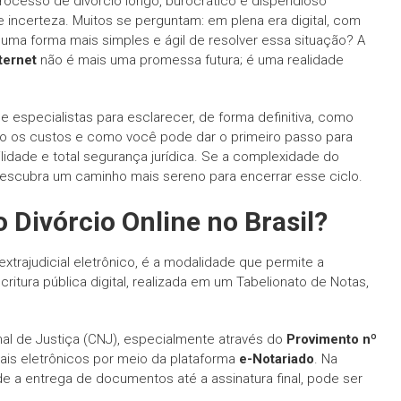
ocesso de divórcio longo, burocrático e dispendioso
incerteza. Muitos se perguntam: em plena era digital, com
a uma forma mais simples e ágil de resolver essa situação? A
ternet
não é mais uma promessa futura; é uma realidade
 especialistas para esclarecer, de forma definitiva, como
 são os custos e como você pode dar o primeiro passo para
lidade e total segurança jurídica. Se a complexidade do
e descubra um caminho mais sereno para encerrar esse ciclo.
 Divórcio Online no Brasil?
xtrajudicial eletrônico, é a modalidade que permite a
itura pública digital, realizada em um Tabelionato de Notas,
nal de Justiça (CNJ), especialmente através do
Provimento nº
iais eletrônicos por meio da plataforma
e-Notariado
. Na
de a entrega de documentos até a assinatura final, pode ser