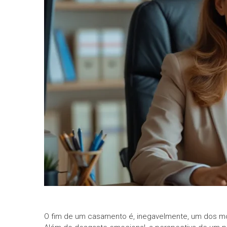
informe-nos
a sua
necessidade.
O fim de um casamento é, inegavelmente, um dos mo