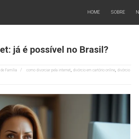
HOME
SOBRE
N
et: já é possível no Brasil?
,
,
 de Família
como divorciar pela internet
divórcio em cartório online
divórcio