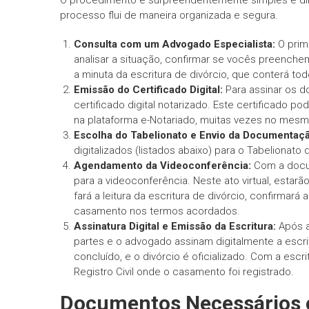
O procedimento é surpreendentemente simples e dir
processo flui de maneira organizada e segura.
Consulta com um Advogado Especialista:
O prim
analisar a situação, confirmar se vocês preenchem
a minuta da escritura de divórcio, que conterá to
Emissão do Certificado Digital:
Para assinar os d
certificado digital notarizado. Este certificado 
na plataforma e-Notariado, muitas vezes no mesm
Escolha do Tabelionato e Envio da Documentaçã
digitalizados (listados abaixo) para o Tabelionato
Agendamento da Videoconferência:
Com a docum
para a videoconferência. Neste ato virtual, estarã
fará a leitura da escritura de divórcio, confirmará
casamento nos termos acordados.
Assinatura Digital e Emissão da Escritura:
Após a
partes e o advogado assinam digitalmente a escrit
concluído, e o divórcio é oficializado. Com a escr
Registro Civil onde o casamento foi registrado.
Documentos Necessários e