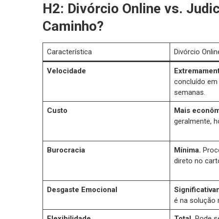
H2: Divórcio Online vs. Judic
Caminho?
Característica
Divórcio Online
Velocidade
Extremament
concluído em
semanas.
Custo
Mais econôm
geralmente, h
Burocracia
Mínima.
Proce
direto no cart
Desgaste Emocional
Significativ
é na solução 
Flexibilidade
Total.
Pode se