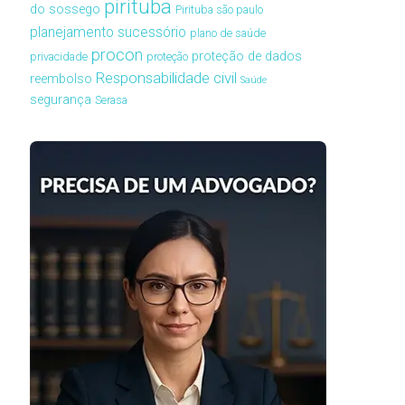
pirituba
do sossego
Pirituba são paulo
planejamento sucessório
plano de saúde
procon
proteção de dados
privacidade
proteção
Responsabilidade civil
reembolso
Saúde
segurança
Serasa