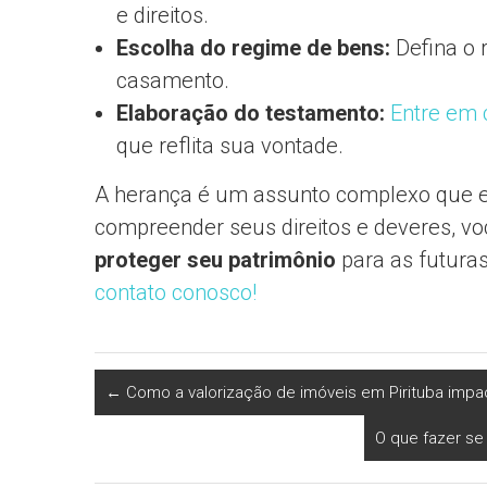
e direitos.
Escolha do regime de bens:
Defina o 
casamento.
Elaboração do testamento:
Entre em 
que reflita sua vontade.
A herança é um assunto complexo que ex
compreender seus direitos e deveres, v
proteger seu patrimônio
para as futura
contato conosco!
←
Como a valorização de imóveis em Pirituba impac
O que fazer se 