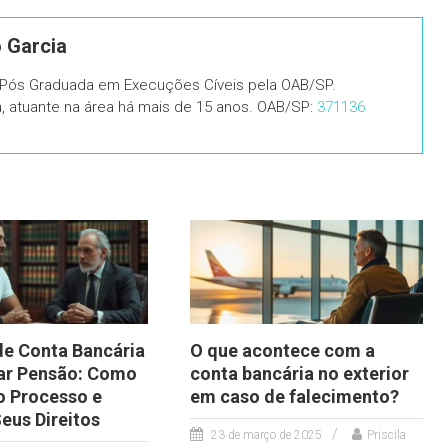
o Garcia
, Pós Graduada em Execuções Cíveis pela OAB/SP.
ia, atuante na área há mais de 15 anos. OAB/SP:
371136
de Conta Bancária
O que acontece com a
ar Pensão: Como
conta bancária no exterior
o Processo e
em caso de falecimento?
eus Direitos
23 de março de 2025
Priscila