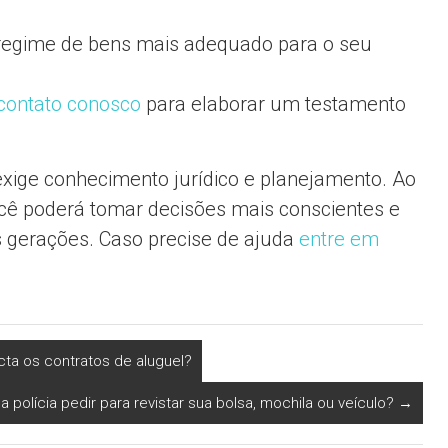
regime de bens mais adequado para o seu
contato conosco
para elaborar um testamento
ige conhecimento jurídico e planejamento. Ao
ocê poderá tomar decisões mais conscientes e
s gerações. Caso precise de ajuda
entre em
ta os contratos de aluguel?
a polícia pedir para revistar sua bolsa, mochila ou veículo?
→