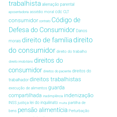
trabalhista
alienação parental
cdc
assédio moral
CLT
aposentadoria
Código de
consumidor
contrato
Defesa do Consumidor
Danos
direito de família
direito
morais
do consumidor
direito do trabalho
direitos do
direito imobiliário
consumidor
direitos do
direitos do paciente
direitos trabalhistas
trabalhador
guarda
execução de alimentos
compartilhada
indenização
inadimplência
lei do inquilinato
INSS
justiça
partilha de
multa
pensão alimentícia
bens
Perturbação