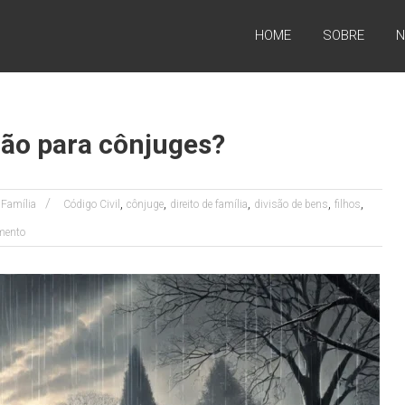
HOME
SOBRE
N
não para cônjuges?
,
,
,
,
,
 Família
Código Civil
cônjuge
direito de família
divisão de bens
filhos
mento