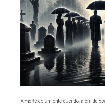
informe-nos
a sua
necessidade.
A morte de um ente querido, além da dor