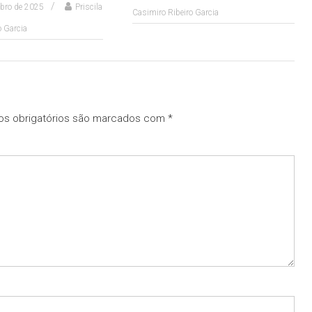
bro de 2025
Priscila
Casimiro Ribeiro Garcia
o Garcia
s obrigatórios são marcados com
*