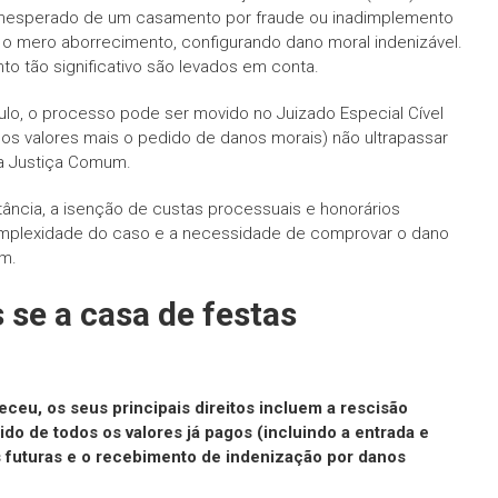
inesperado de um casamento por fraude ou inadimplemento
o mero aborrecimento, configurando dano moral indenizável.
o tão significativo são levados em conta.
ulo, o processo pode ser movido no Juizado Especial Cível
dos valores mais o pedido de danos morais) não ultrapassar
na Justiça Comum.
tância, a isenção de custas processuais e honorários
complexidade do caso e a necessidade de comprovar o dano
m.
 se a casa de festas
ceu, os seus principais direitos incluem a rescisão
ido de todos os valores já pagos (incluindo a entrada e
 futuras e o recebimento de indenização por danos