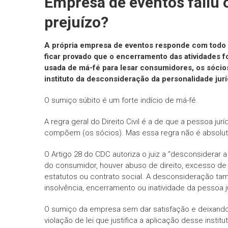
Empresa de eventos faliu
prejuízo?
A própria empresa de eventos responde com todo o
ficar provado que o encerramento das atividades foi
usada de má-fé para lesar consumidores, os sóci
instituto da desconsideração da personalidade jurí
O sumiço súbito é um forte indício de má-fé.
A regra geral do Direito Civil é a de que a pessoa jur
compõem (os sócios). Mas essa regra não é absolut
O Artigo 28 do CDC autoriza o juiz a “desconsiderar
do consumidor, houver abuso de direito, excesso de pod
estatutos ou contrato social. A desconsideração ta
insolvência, encerramento ou inatividade da pessoa 
O sumiço da empresa sem dar satisfação e deixando 
violação de lei que justifica a aplicação desse instit