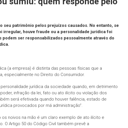
 ou sumiu: quem responde pelo
 seu patrimônio pelos prejuízos causados. No entanto, se
 irregular, houve fraude ou a personalidade jurídica foi
os podem ser responsabilizados pessoalmente através do
dica.
ídica (a empresa) é distinta das pessoas físicas que a
a, especialmente no Direito do Consumidor.
 a personalidade jurídica da sociedade quando, em detrimento
er, infração da lei, fato ou ato ilícito ou violação dos
mbém será efetivada quando houver falência, estado
de
jurídica provocados por má administra
ção”.
os noivos na mão é um claro exemplo de ato ilícito e
uto. O Artigo 50 do Código Civil também prevê a