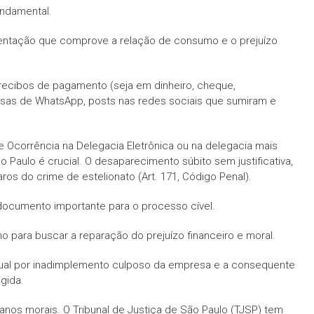
undamental.
umentação que comprove a relação de consumo e o prejuízo
, recibos de pagamento (seja em dinheiro, cheque,
versas de WhatsApp, posts nas redes sociais que sumiram e
 Ocorrência na Delegacia Eletrônica ou na delegacia mais
 Paulo é crucial. O desaparecimento súbito sem justificativa,
ros do crime de estelionato (Art. 171, Código Penal).
 documento importante para o processo cível.
nho para buscar a reparação do prejuízo financeiro e moral.
ratual por inadimplemento culposo da empresa e a consequente
gida.
danos morais. O Tribunal de Justiça de São Paulo (TJSP) tem