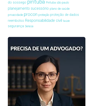
pirituba
do sossego
Pirituba são paulo
planejamento sucessório
plano de saúde
procon
proteção de dados
privacidade
proteção
Responsabilidade civil
reembolso
Saúde
segurança
Serasa