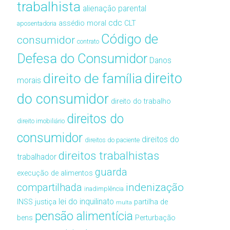
trabalhista
alienação parental
cdc
assédio moral
CLT
aposentadoria
Código de
consumidor
contrato
Defesa do Consumidor
Danos
direito de família
direito
morais
do consumidor
direito do trabalho
direitos do
direito imobiliário
consumidor
direitos do
direitos do paciente
direitos trabalhistas
trabalhador
guarda
execução de alimentos
compartilhada
indenização
inadimplência
lei do inquilinato
INSS
justiça
partilha de
multa
pensão alimentícia
bens
Perturbação