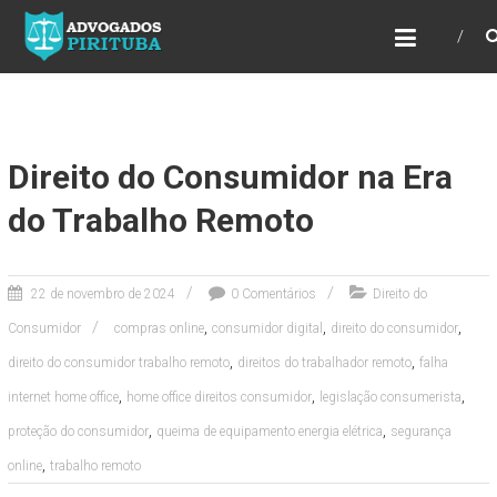
ADVOGADOS PIRITUBA
Precisando de advogado? Entre em contato!
Fazemos toda a assessoria que você
necessita em seu caso. Para saber mais
como podemos te ajudar, entre em contato e
informe-nos a sua necessidade.
Direito do Consumidor na Era
do Trabalho Remoto
22 de novembro de 2024
0 Comentários
Direito do
,
,
,
Consumidor
compras online
consumidor digital
direito do consumidor
,
,
direito do consumidor trabalho remoto
direitos do trabalhador remoto
falha
,
,
,
internet home office
home office direitos consumidor
legislação consumerista
,
,
proteção do consumidor
queima de equipamento energia elétrica
segurança
,
online
trabalho remoto