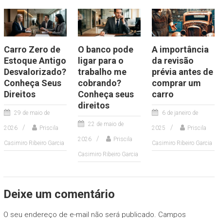
Carro Zero de
O banco pode
A importância
Estoque Antigo
ligar para o
da revisão
Desvalorizado?
trabalho me
prévia antes de
Conheça Seus
cobrando?
comprar um
Direitos
Conheça seus
carro
direitos
29 de maio de
6 de janeiro de
22 de maio de
2026
Priscila
2025
Priscila
2026
Priscila
Casimiro Ribeiro Garcia
Casimiro Ribeiro Garcia
Casimiro Ribeiro Garcia
Deixe um comentário
O seu endereço de e-mail não será publicado.
Campos