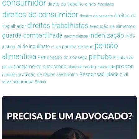
consumidor
direito do trabalho
direito imobiliário
direitos do consumidor
direitos do
direitos do paciente
direitos trabalhistas
trabalhador
execução de alimentos
guarda compartilhada
indenização
INSS
inadimplência
pensão
lei do inquilinato
justiça
partilha de bens
multa
alimentícia
pirituba
Perturbação do sossego
Pirituba são
procon
planejamento sucessório
paulo
plano de saúde
privacidade
Responsabilidade civil
proteção de dados
reembolso
proteção
segurança
Serasa
Saúde