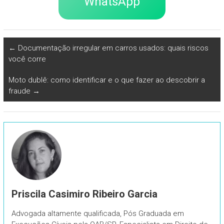
WhatsApp
←
Documentação irregular em carros usados: quais riscos
você corre
Moto dublê: como identificar e o que fazer ao descobrir a
fraude
→
Priscila Casimiro Ribeiro Garcia
Advogada altamente qualificada, Pós Graduada em