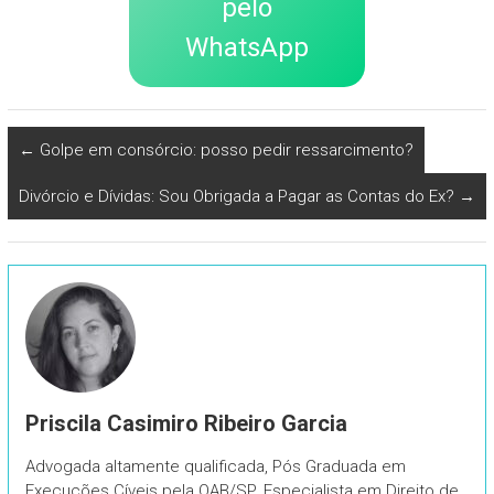
pelo
WhatsApp
←
Golpe em consórcio: posso pedir ressarcimento?
Divórcio e Dívidas: Sou Obrigada a Pagar as Contas do Ex?
→
Priscila Casimiro Ribeiro Garcia
Advogada altamente qualificada, Pós Graduada em
Execuções Cíveis pela OAB/SP. Especialista em Direito de