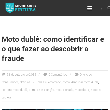
ADVOGADOS PIRITUBA
Precisando de advogado? Entre em contato!
Fazemos toda a assessoria que você
necessita em seu caso. Para saber mais
como podemos te ajudar, entre em contato e
informe-nos a sua necessidade.
Moto dublê: como identificar e
o que fazer ao descobrir a
fraude
31 de outubro de 2025
0 Comentários
Direito do
,
,
,
Consumidor
Notícias
chassi remarcado
como identificar moto dublê
,
,
,
,
comprei moto dublê
crime de receptação
moto clonada
moto dublê
vistoria
cautelar