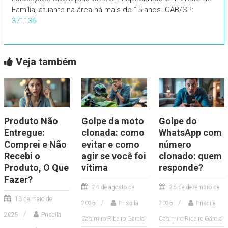
Família, atuante na área há mais de 15 anos. OAB/SP:
371136
Veja também
Produto Não
Golpe da moto
Golpe do
Entregue:
clonada: como
WhatsApp com
Comprei e Não
evitar e como
número
Recebi o
agir se você foi
clonado: quem
Produto, O Que
vítima
responde?
Fazer?
24 de agosto de
25 de dezembro de
13 de maio de
2025
Priscila
2025
Priscila
2025
Priscila
Casimiro Ribeiro Garcia
Casimiro Ribeiro Garcia