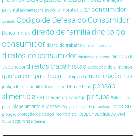
alienação
previdenciário
consumidor
cdc
parental
assédio moral
CLT
aposentadoria
Código de Defesa do Consumidor
contrato
direito de família
direito do
Danos morais
consumidor
direito do trabalho
direito imobiliário
direitos do consumidor
direitos do
direitos do paciente
direitos trabalhistas
trabalhador
execução de alimentos
guarda compartilhada
indenização
INSS
inadimplência
pensão
lei do inquilinato
justiça
partilha de bens
multa
alimentícia
pirituba
Perturbação do sossego
Pirituba são
procon
planejamento sucessório
paulo
plano de saúde
privacidade
Responsabilidade civil
proteção de dados
reembolso
proteção
segurança
Serasa
Saúde