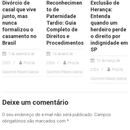
Divórcio de
Reconhecimen
Exclusão de
casal que vive
to de
Herança:
junto, mas
Paternidade
Entenda
nunca
Tardio: Guia
quando um
formalizou o
Completo de
herdeiro perde
casamento no
Direitos e
o direito por
Brasil
Procedimentos
indignidade em
SP
7 de setembro de
16 de abril de
12 de março de
2025
Priscila
2026
Priscila
2026
Priscila
Casimiro Ribeiro Garcia
Casimiro Ribeiro Garcia
Casimiro Ribeiro Garcia
Deixe um comentário
O seu endereço de e-mail não será publicado.
Campos
obrigatórios são marcados com
*