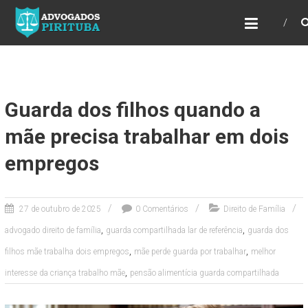
ADVOGADOS PIRITUBA
Precisando de advogado? Entre em contato!
Fazemos toda a assessoria que você
necessita em seu caso. Para saber mais
como podemos te ajudar, entre em contato e
informe-nos a sua necessidade.
Guarda dos filhos quando a
mãe precisa trabalhar em dois
empregos
27 de outubro de 2025
0 Comentários
Direito de Família
,
,
advogado direito de família
guarda compartilhada lar de referência
guarda dos
,
,
filhos mãe trabalha dois empregos
mãe perde guarda por trabalhar
melhor
,
interesse da criança trabalho mãe
pensão alimentícia guarda compartilhada