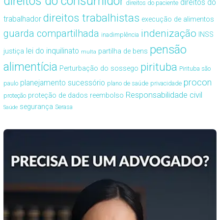
direitos do consumidor
direitos do
direitos do paciente
direitos trabalhistas
trabalhador
execução de alimentos
guarda compartilhada
indenização
INSS
inadimplência
pensão
lei do inquilinato
justiça
partilha de bens
multa
alimentícia
pirituba
Perturbação do sossego
Pirituba são
procon
planejamento sucessório
paulo
plano de saúde
privacidade
Responsabilidade civil
proteção de dados
reembolso
proteção
segurança
Serasa
Saúde