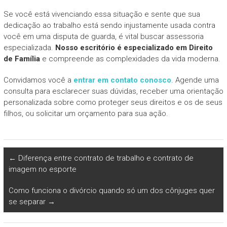
Se você está vivenciando essa situação e sente que sua
dedicação ao trabalho está sendo injustamente usada contra
você em uma disputa de guarda, é vital buscar assessoria
especializada.
Nosso escritório é especializado em Direito
de Família
e compreende as complexidades da vida moderna.
Convidamos você a
entrar em contato conosco
. Agende uma
consulta para esclarecer suas dúvidas, receber uma orientação
personalizada sobre como proteger seus direitos e os de seus
filhos, ou solicitar um orçamento para sua ação.
←
Diferença entre contrato de trabalho e contrato de
imagem no esporte
Como funciona o divórcio quando só um dos cônjuges quer
se separar
→