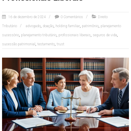
16 de dezembro de 2024
0 Comentários
Direito
,
,
,
,
Tributário
advogado
doação
holding familiar
patrimônio
planejamento
,
,
,
,
sucessório
planejamento tributário
profissionais liberais
seguros de vida
,
,
sucessão patrimonial
testamento
trust