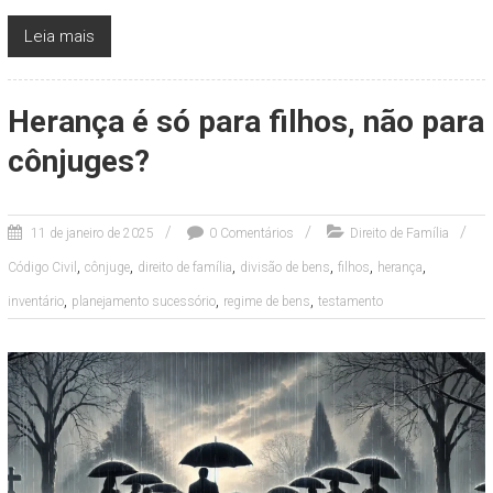
Leia mais
Herança é só para filhos, não para
cônjuges?
11 de janeiro de 2025
0 Comentários
Direito de Família
,
,
,
,
,
,
Código Civil
cônjuge
direito de família
divisão de bens
filhos
herança
,
,
,
inventário
planejamento sucessório
regime de bens
testamento