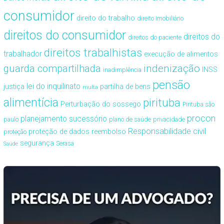
consumidor
direito do trabalho
direito imobiliário
direitos do consumidor
direitos do
direitos do paciente
direitos trabalhistas
trabalhador
execução de alimentos
guarda compartilhada
indenização
INSS
inadimplência
pensão
lei do inquilinato
justiça
partilha de bens
multa
alimentícia
pirituba
Perturbação do sossego
Pirituba são
procon
planejamento sucessório
paulo
plano de saúde
privacidade
Responsabilidade civil
proteção de dados
reembolso
proteção
segurança
Serasa
Saúde