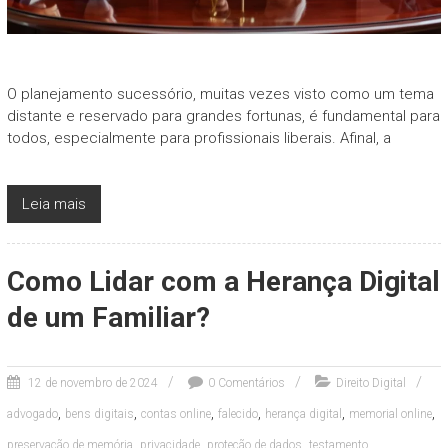
O planejamento sucessório, muitas vezes visto como um tema
distante e reservado para grandes fortunas, é fundamental para
todos, especialmente para profissionais liberais. Afinal, a
Leia mais
Como Lidar com a Herança Digital
de um Familiar?
12 de novembro de 2024
0 Comentários
Direito Digital
,
,
,
,
,
,
advogado
bens digitais
contas online
falecido
herança digital
memorial online
,
,
,
preservação de memória
privacidade
proteção de dados
testamento