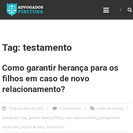
ADVOGADOS PIRITUBA
Precisando de advogado? Entre em contato!
Fazemos toda a assessoria que você
necessita em seu caso. Para saber mais
como podemos te ajudar, entre em contato e
informe-nos a sua necessidade.
Tag: testamento
Como garantir herança para os
filhos em caso de novo
relacionamento?
16 de outubro de 2025
0 Comentários
Direito de Família
,
,
,
doação em vida
garantir herança filhos
novo relacionamento
planejamento
,
,
sucessório
regime de bens
testamento