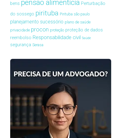
pensão alimentícia
bens
Perturbação
pirituba
do sossego
Pirituba são paulo
planejamento sucessório
plano de saúde
procon
proteção de dados
privacidade
proteção
Responsabilidade civil
reembolso
Saúde
segurança
Serasa