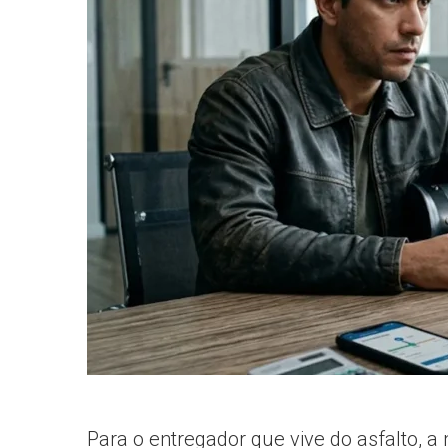
informe-nos
a sua
necessidade.
Para o entregador que vive do asfalto, a