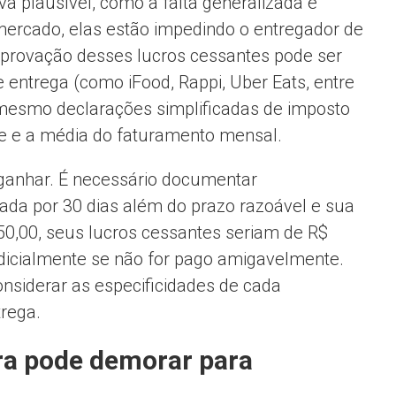
va plausível, como a falta generalizada e
ercado, elas estão impedindo o entregador de
mprovação desses lucros cessantes pode ser
de entrega (como iFood, Rappi, Uber Eats, entre
é mesmo declarações simplificadas de imposto
e e a média do faturamento mensal.
ganhar. É necessário documentar
ada por 30 dias além do prazo razoável e sua
50,00, seus lucros cessantes seriam de R$
judicialmente se não for pago amigavelmente.
considerar as especificidades de cada
trega.
ra pode demorar para