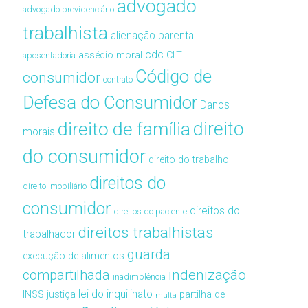
advogado
advogado previdenciário
trabalhista
alienação parental
cdc
assédio moral
CLT
aposentadoria
Código de
consumidor
contrato
Defesa do Consumidor
Danos
direito de família
direito
morais
do consumidor
direito do trabalho
direitos do
direito imobiliário
consumidor
direitos do
direitos do paciente
direitos trabalhistas
trabalhador
guarda
execução de alimentos
compartilhada
indenização
inadimplência
lei do inquilinato
INSS
justiça
partilha de
multa