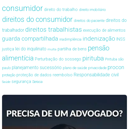
consumidor
direito do trabalho
direito imobiliário
direitos do consumidor
direitos do
direitos do paciente
direitos trabalhistas
trabalhador
execução de alimentos
guarda compartilhada
indenização
INSS
inadimplência
pensão
lei do inquilinato
justiça
partilha de bens
multa
alimentícia
pirituba
Perturbação do sossego
Pirituba são
procon
planejamento sucessório
paulo
plano de saúde
privacidade
Responsabilidade civil
proteção de dados
reembolso
proteção
segurança
Serasa
Saúde