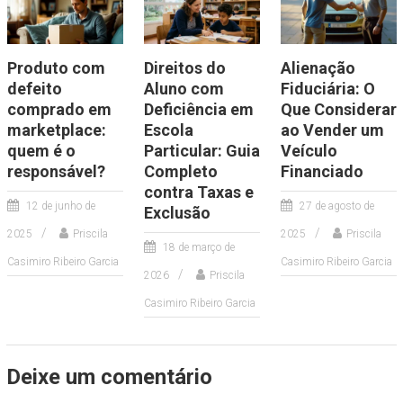
Produto com
Direitos do
Alienação
defeito
Aluno com
Fiduciária: O
comprado em
Deficiência em
Que Considerar
marketplace:
Escola
ao Vender um
quem é o
Particular: Guia
Veículo
responsável?
Completo
Financiado
contra Taxas e
12 de junho de
27 de agosto de
Exclusão
2025
Priscila
2025
Priscila
18 de março de
Casimiro Ribeiro Garcia
Casimiro Ribeiro Garcia
2026
Priscila
Casimiro Ribeiro Garcia
Deixe um comentário