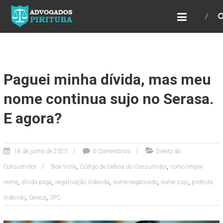
ADVOGADOS PIRITUBA
Precisando de advogado? Entre em contato!
Fazemos toda a assessoria que você
necessita em seu caso. Para saber mais
como podemos te ajudar, entre em contato e
informe-nos a sua necessidade.
Paguei minha dívida, mas meu
nome continua sujo no Serasa.
E agora?
18 de junho de 2025
0 Comentários
Direito do
,
,
Consumidor
Boa Vista
Código de Defesa do Consumidor
como limpar
,
,
,
,
,
nome
dívida paga
negativação indevida
nome negativado
nome sujo
protesto
,
,
indevido
Serasa
SPC