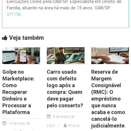
Execuções Cíveis pela OAB/SP. Especialista em Direito de
Família, atuante na área há mais de 15 anos. OAB/SP:
371136
Veja também
Golpe no
Carro usado
Reserva de
Marketplace:
com defeito
Margem
Como
logo após a
Consignável
Recuperar
compra: Quem
(RMC): O
Dinheiro e
deve pagar
empréstimo
Processar a
pelo conserto?
que nunca
Plataforma
acaba e como
9 de março de
cancelá-lo
14 de maio de
judicialmente
2025
Priscila