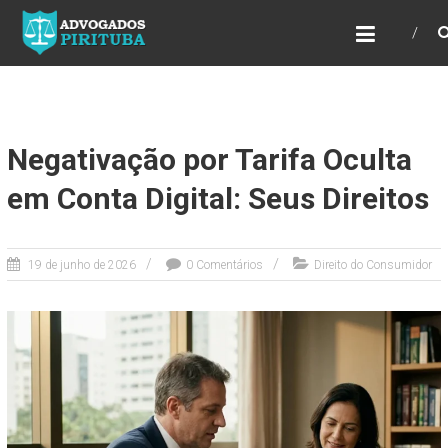
ADVOGADOS PIRITUBA
Precisando de advogado? Entre em contato!
Fazemos toda a assessoria que você
necessita em seu caso. Para saber mais
como podemos te ajudar, entre em contato e
informe-nos a sua necessidade.
Negativação por Tarifa Oculta
em Conta Digital: Seus Direitos
19 de junho de 2026
0 Comentários
Direito do Consumidor