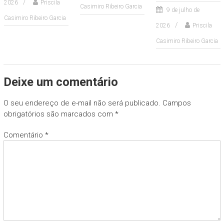
2026
Priscila
Casimiro Ribeiro Garcia
9 de julho de
Casimiro Ribeiro Garcia
2026
Priscila
Casimiro Ribeiro Garcia
Deixe um comentário
O seu endereço de e-mail não será publicado.
Campos
obrigatórios são marcados com
*
Comentário
*