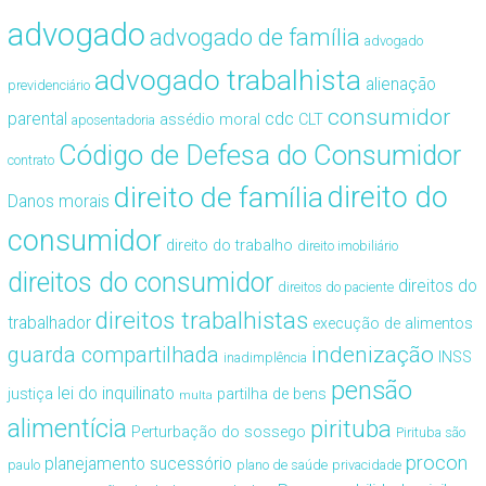
advogado
advogado de família
advogado
advogado trabalhista
alienação
previdenciário
consumidor
cdc
parental
assédio moral
CLT
aposentadoria
Código de Defesa do Consumidor
contrato
direito de família
direito do
Danos morais
consumidor
direito do trabalho
direito imobiliário
direitos do consumidor
direitos do
direitos do paciente
direitos trabalhistas
trabalhador
execução de alimentos
guarda compartilhada
indenização
INSS
inadimplência
pensão
lei do inquilinato
justiça
partilha de bens
multa
alimentícia
pirituba
Perturbação do sossego
Pirituba são
procon
planejamento sucessório
paulo
plano de saúde
privacidade