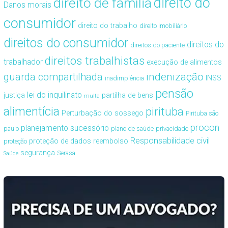
direito de família
direito do
Danos morais
consumidor
direito do trabalho
direito imobiliário
direitos do consumidor
direitos do
direitos do paciente
direitos trabalhistas
trabalhador
execução de alimentos
guarda compartilhada
indenização
INSS
inadimplência
pensão
lei do inquilinato
justiça
partilha de bens
multa
alimentícia
pirituba
Perturbação do sossego
Pirituba são
procon
planejamento sucessório
paulo
plano de saúde
privacidade
Responsabilidade civil
proteção de dados
reembolso
proteção
segurança
Serasa
Saúde