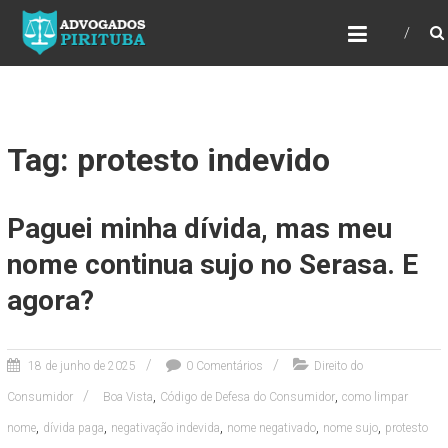
ADVOGADOS PIRITUBA
Precisando de advogado? Entre em contato!
Fazemos toda a assessoria que você
necessita em seu caso. Para saber mais
como podemos te ajudar, entre em contato e
informe-nos a sua necessidade.
Tag: protesto indevido
Paguei minha dívida, mas meu
nome continua sujo no Serasa. E
agora?
18 de junho de 2025
0 Comentários
Direito do
,
,
Consumidor
Boa Vista
Código de Defesa do Consumidor
como limpar
,
,
,
,
,
nome
dívida paga
negativação indevida
nome negativado
nome sujo
protesto