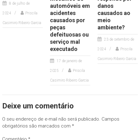
8 de julho de
automóveis em
danos
acidentes
causados ao
2024
Priscila
causados por
meio
Casimiro Ribeiro Garcia
peças
ambiente?
defeituosas ou
23 de setembro de
serviço mal
executado
2024
Priscila
Casimiro Ribeiro Garcia
17 de janeiro de
2025
Priscila
Casimiro Ribeiro Garcia
Deixe um comentário
O seu endereço de e-mail não será publicado.
Campos
obrigatórios são marcados com
*
Comentário
*