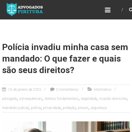
ADVOGADOS PIRITUBA
Precisando de advogado? Entre em contato!
Fazemos toda a assessoria que você
necessita em seu caso. Para saber mais
como podemos te ajudar, entre em contato e
informe-nos a sua necessidade.
Polícia invadiu minha casa sem
mandado: O que fazer e quais
são seus direitos?
26 de janeiro de 2025
0 Comentários
Informativo
,
,
,
,
,
advogado
consequências
direitos fundamentais
ilegalidade
invasão domiciliar
,
,
,
,
,
mandado judicial
polícia
privacidade
proteção
provas
segurança