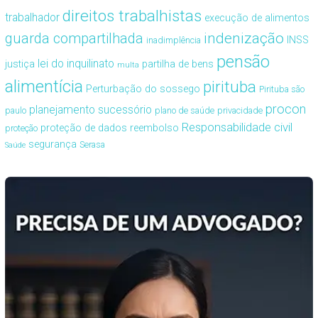
direitos trabalhistas
trabalhador
execução de alimentos
guarda compartilhada
indenização
INSS
inadimplência
pensão
lei do inquilinato
justiça
partilha de bens
multa
alimentícia
pirituba
Perturbação do sossego
Pirituba são
procon
planejamento sucessório
paulo
plano de saúde
privacidade
Responsabilidade civil
proteção de dados
reembolso
proteção
segurança
Serasa
Saúde