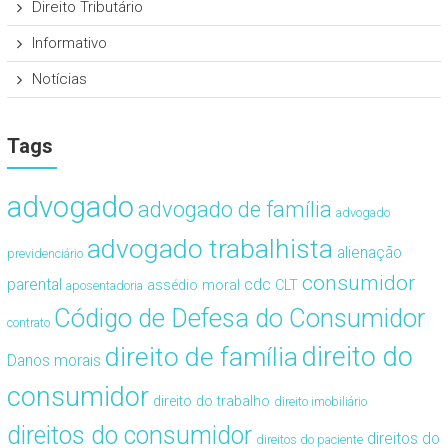
Direito Tributário
Informativo
Notícias
Tags
advogado
advogado de família
advogado
advogado trabalhista
alienação
previdenciário
consumidor
cdc
parental
assédio moral
CLT
aposentadoria
Código de Defesa do Consumidor
contrato
direito de família
direito do
Danos morais
consumidor
direito do trabalho
direito imobiliário
direitos do consumidor
direitos do
direitos do paciente