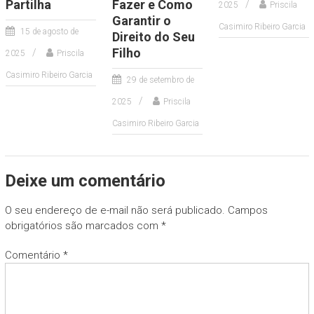
Partilha
Fazer e Como
2025
Priscila
Garantir o
Casimiro Ribeiro Garcia
15 de agosto de
Direito do Seu
Filho
2025
Priscila
Casimiro Ribeiro Garcia
29 de setembro de
2025
Priscila
Casimiro Ribeiro Garcia
Deixe um comentário
O seu endereço de e-mail não será publicado.
Campos
obrigatórios são marcados com
*
Comentário
*