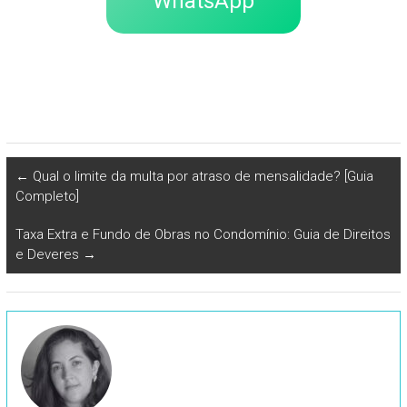
WhatsApp
←
Qual o limite da multa por atraso de mensalidade? [Guia
Completo]
Taxa Extra e Fundo de Obras no Condomínio: Guia de Direitos
e Deveres
→