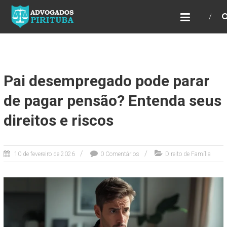
ADVOGADOS PIRITUBA
Precisando de advogado? Entre em contato!
Fazemos toda a assessoria que você
necessita em seu caso. Para saber mais
como podemos te ajudar, entre em contato e
informe-nos a sua necessidade.
Pai desempregado pode parar
de pagar pensão? Entenda seus
direitos e riscos
10 de fevereiro de 2026
0 Comentários
Direito de Família