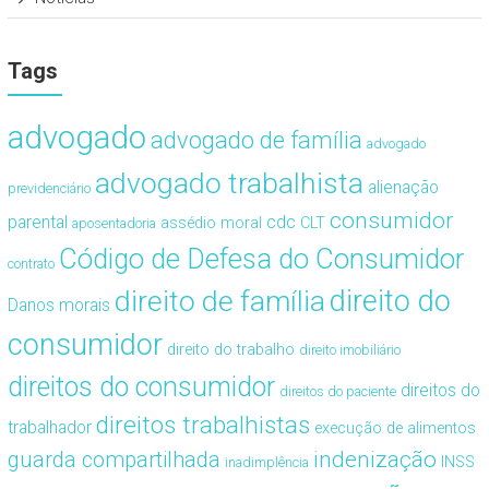
Tags
advogado
advogado de família
advogado
advogado trabalhista
alienação
previdenciário
consumidor
cdc
parental
assédio moral
CLT
aposentadoria
Código de Defesa do Consumidor
contrato
direito de família
direito do
Danos morais
consumidor
direito do trabalho
direito imobiliário
direitos do consumidor
direitos do
direitos do paciente
direitos trabalhistas
trabalhador
execução de alimentos
guarda compartilhada
indenização
INSS
inadimplência