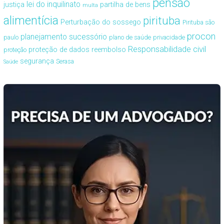
pensão
lei do inquilinato
justiça
partilha de bens
multa
alimentícia
pirituba
Perturbação do sossego
Pirituba são
procon
planejamento sucessório
paulo
plano de saúde
privacidade
Responsabilidade civil
proteção de dados
reembolso
proteção
segurança
Serasa
Saúde