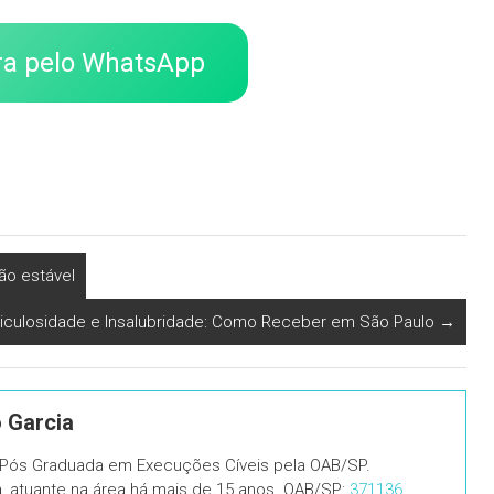
ra pelo WhatsApp
ão estável
riculosidade e Insalubridade: Como Receber em São Paulo
→
o Garcia
, Pós Graduada em Execuções Cíveis pela OAB/SP.
ia, atuante na área há mais de 15 anos. OAB/SP:
371136