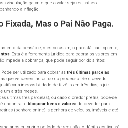
a vinculação garante que o valor seja reajustado
anhando a inflação.
 Fixada, Mas o Pai Não Paga.
agamento da pensão e, mesmo assim, o pai está inadimplente,
entos
. Esta é a ferramenta jurídica para cobrar os valores em
ão impede a cobrança, que pode seguir por dois ritos:
 Pode ser utilizado para cobrar as
três últimas parcelas
 as que vencerem no curso do processo. Se o devedor,
stificar a impossibilidade de fazê-lo em três dias, o juiz
e um a três meses.
das últimas três parcelas), ou caso o credor prefira, pode-se
o é encontrar e
bloquear bens e valores
do devedor para
ancárias (penhora online), a penhora de veículos, imóveis e até
Mesmo após cumprir o período de reclusão, o débito continuará