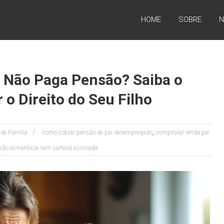
HOME
SOBRE
N
a Não Paga Pensão? Saiba o
o Direito do Seu Filho
,
 de Família
como cobrar pensão de pai desempregado
comprovar renda pai
são alimentícia sem carteira assinada