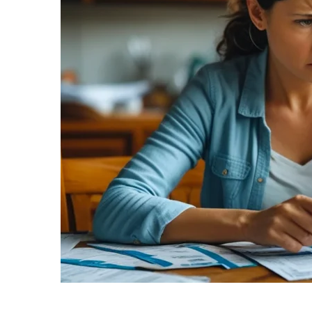
informe-nos
a sua
necessidade.