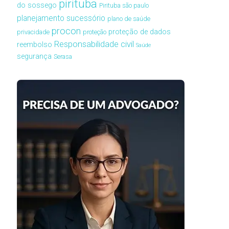
pirituba
do sossego
Pirituba são paulo
planejamento sucessório
plano de saúde
procon
proteção de dados
privacidade
proteção
Responsabilidade civil
reembolso
Saúde
segurança
Serasa