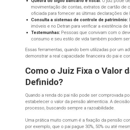
Quebra do sigilo bancário e fiscal:
O juiz pode de
movimentação de contas, extratos de cartão de c
oficiada para fornecer as últimas declarações de
Consulta a sistemas de controle de patrimônio:
É
imóveis e no Detran para verificar a existência d
Testemunhas:
Pessoas que convivam com o deved
consumo e seu estilo de vida também podem ser
Essas ferramentas, quando bem utilizadas por um a
demonstrar a real capacidade financeira do pai e com
Como o Juiz Fixa o Valor 
Definido?
Quando a renda do pai não pode ser comprovada por um 
estabelecer o valor da pensão alimentícia. A decis
processo, buscando sempre a razoabilidade.
Uma prática muito comum é a fixação da pensão c
por exemplo, que o pai pague 30%, 50% ou até mesm