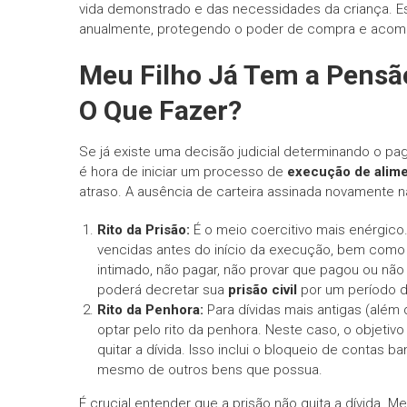
vida demonstrado e das necessidades da criança. Ess
anualmente, protegendo o poder de compra e acomp
Meu Filho Já Tem a Pensão
O Que Fazer?
Se já existe uma decisão judicial determinando o p
é hora de iniciar um processo de
execução de alim
atraso. A ausência de carteira assinada novamente n
Rito da Prisão:
É o meio coercitivo mais enérgico.
vencidas antes do início da execução, bem como
intimado, não pagar, não provar que pagou ou não ju
poderá decretar sua
prisão civil
por um período d
Rito da Penhora:
Para dívidas mais antigas (além 
optar pelo rito da penhora. Neste caso, o objetiv
quitar a dívida. Isso inclui o bloqueio de contas b
mesmo de outros bens que possua.
É crucial entender que a prisão não quita a dívida. 