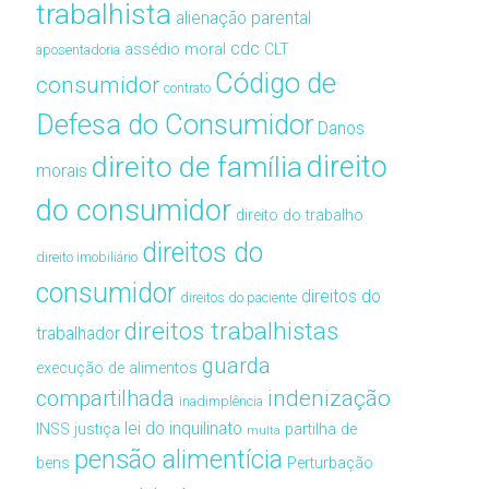
trabalhista
alienação parental
cdc
assédio moral
CLT
aposentadoria
Código de
consumidor
contrato
Defesa do Consumidor
Danos
direito de família
direito
morais
do consumidor
direito do trabalho
direitos do
direito imobiliário
consumidor
direitos do
direitos do paciente
direitos trabalhistas
trabalhador
guarda
execução de alimentos
compartilhada
indenização
inadimplência
lei do inquilinato
INSS
justiça
partilha de
multa
pensão alimentícia
bens
Perturbação