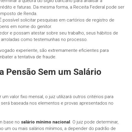
terminar a quebra do sigilo bancário para analisar a
rédito e faturas. Da mesma forma, a Receita Federal pode ser
 Imposto de Renda.
 possível solicitar pesquisas em cartórios de registro de
e bens em nome do genitor.
or e possam atestar sobre seu trabalho, seus hábitos de
 arroladas como testemunhas no processo.
dvogado experiente, são extremamente eficientes para
bater a tentativa de fraude.
da Pensão Sem um Salário
valor fixo mensal, o juiz utilizará outros critérios para
ão será baseada nos elementos e provas apresentados no
om base no
salário mínimo nacional
. O juiz pode determinar,
o um ou mais salários mínimos, a depender do padrão de