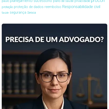
procon
planejamento sucessório
paulo
plano de saúde
privacidade
Responsabilidade civil
proteção de dados
reembolso
proteção
segurança
Serasa
Saúde