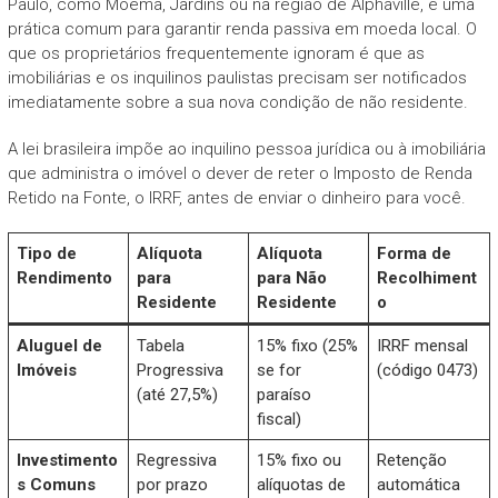
Paulo, como Moema, Jardins ou na região de Alphaville, é uma
prática comum para garantir renda passiva em moeda local. O
que os proprietários frequentemente ignoram é que as
imobiliárias e os inquilinos paulistas precisam ser notificados
imediatamente sobre a sua nova condição de não residente.
A lei brasileira impõe ao inquilino pessoa jurídica ou à imobiliária
que administra o imóvel o dever de reter o Imposto de Renda
Retido na Fonte, o IRRF, antes de enviar o dinheiro para você.
Tipo de
Alíquota
Alíquota
Forma de
Rendimento
para
para Não
Recolhiment
Residente
Residente
o
Aluguel de
Tabela
15% fixo (25%
IRRF mensal
Imóveis
Progressiva
se for
(código 0473)
(até 27,5%)
paraíso
fiscal)
Investimento
Regressiva
15% fixo ou
Retenção
s Comuns
por prazo
alíquotas de
automática