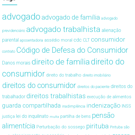
advogado
advogado de família
advogado
advogado trabalhista
alienação
previdenciário
consumidor
cdc
parental
assédio moral
CLT
aposentadoria
Código de Defesa do Consumidor
contrato
direito de família
direito do
Danos morais
consumidor
direito do trabalho
direito imobiliário
direitos do consumidor
direitos do
direitos do paciente
direitos trabalhistas
trabalhador
execução de alimentos
guarda compartilhada
indenização
INSS
inadimplência
pensão
lei do inquilinato
justiça
partilha de bens
multa
alimentícia
pirituba
Perturbação do sossego
Pirituba são