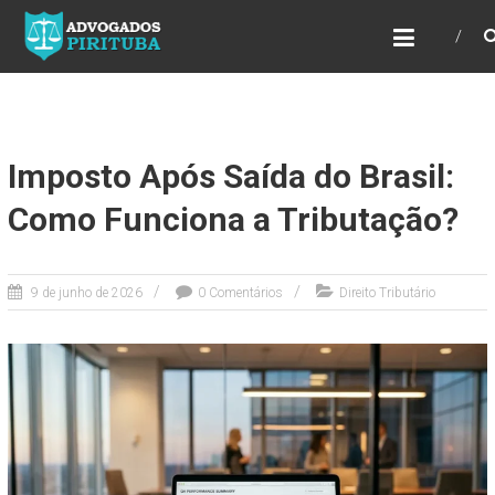
ADVOGADOS PIRITUBA
Precisando de advogado? Entre em contato!
Fazemos toda a assessoria que você
necessita em seu caso. Para saber mais
como podemos te ajudar, entre em contato e
informe-nos a sua necessidade.
Imposto Após Saída do Brasil:
Como Funciona a Tributação?
9 de junho de 2026
0 Comentários
Direito Tributário