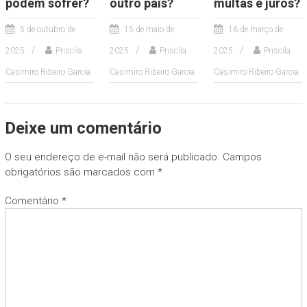
podem sofrer?
outro país?
multas e juros?
5 de outubro de
15 de maio de
16 de março de
2025
Priscila
2025
Priscila
2025
Priscila
Casimiro Ribeiro Garcia
Casimiro Ribeiro Garcia
Casimiro Ribeiro Garcia
Deixe um comentário
O seu endereço de e-mail não será publicado.
Campos
obrigatórios são marcados com
*
Comentário
*