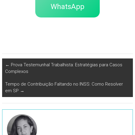
WhatsApp
←
Prova Testemunhal Trabalhista: Estratégias para Casos
Complexos
Tempo de Contribuição Faltando no INSS: Como Resolver
em SP
→