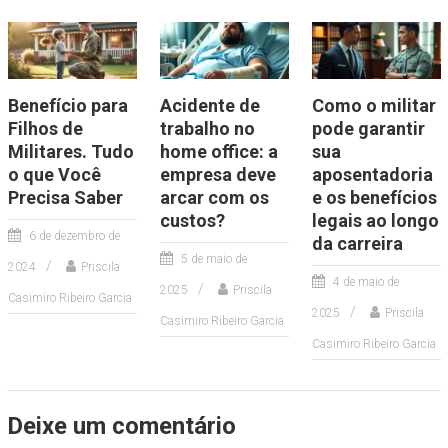
Benefício para
Acidente de
Como o militar
Filhos de
trabalho no
pode garantir
Militares. Tudo
home office: a
sua
o que Você
empresa deve
aposentadoria
Precisa Saber
arcar com os
e os benefícios
custos?
legais ao longo
6 de dezembro de
da carreira
5 de maio de
2024
Priscila
4 de maio de
2025
Priscila
Casimiro Ribeiro Garcia
2025
Priscila
Casimiro Ribeiro Garcia
Casimiro Ribeiro Garcia
Deixe um comentário