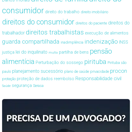
consumidor
direito do trabalho
direito imobiliário
direitos do consumidor
direitos do
direitos do paciente
direitos trabalhistas
trabalhador
execução de alimentos
guarda compartilhada
indenização
INSS
inadimplência
pensão
lei do inquilinato
justiça
partilha de bens
multa
alimentícia
pirituba
Perturbação do sossego
Pirituba são
procon
planejamento sucessório
paulo
plano de saúde
privacidade
Responsabilidade civil
proteção de dados
reembolso
proteção
segurança
Serasa
Saúde