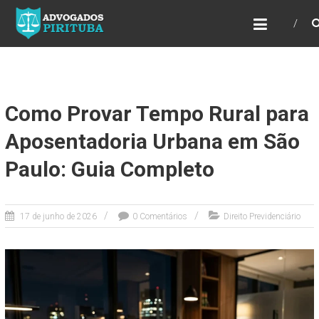
ADVOGADOS PIRITUBA
Precisando de advogado? Entre em contato!
Fazemos toda a assessoria que você
necessita em seu caso. Para saber mais
como podemos te ajudar, entre em contato e
informe-nos a sua necessidade.
Como Provar Tempo Rural para
Aposentadoria Urbana em São
Paulo: Guia Completo
17 de junho de 2026
0 Comentários
Direito Previdenciário