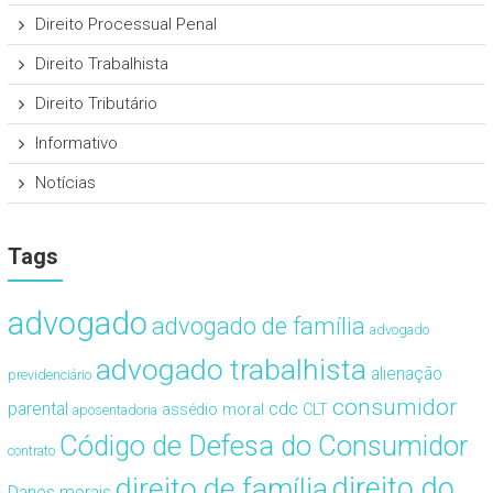
Direito Processual Penal
Direito Trabalhista
Direito Tributário
Informativo
Notícias
Tags
advogado
advogado de família
advogado
advogado trabalhista
alienação
previdenciário
consumidor
cdc
parental
assédio moral
CLT
aposentadoria
Código de Defesa do Consumidor
contrato
direito de família
direito do
Danos morais