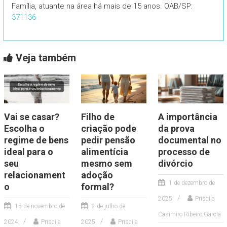
Família, atuante na área há mais de 15 anos. OAB/SP:
371136
Veja também
Vai se casar?
Filho de
A importância
Escolha o
criação pode
da prova
regime de bens
pedir pensão
documental no
ideal para o
alimentícia
processo de
seu
mesmo sem
divórcio
relacionament
adoção
1 de dezembro de
o
formal?
2025
Priscila
15 de novembro de
2 de julho de
Casimiro Ribeiro Garcia
2024
Priscila
2025
Priscila