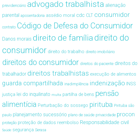
advogado trabalhista
alienação
previdenciário
consumidor
cdc
parental
assédio moral
CLT
aposentadoria
Código de Defesa do Consumidor
contrato
direito de família
direito do
Danos morais
consumidor
direito do trabalho
direito imobiliário
direitos do consumidor
direitos do
direitos do paciente
direitos trabalhistas
trabalhador
execução de alimentos
guarda compartilhada
indenização
INSS
inadimplência
pensão
lei do inquilinato
justiça
partilha de bens
multa
alimentícia
pirituba
Perturbação do sossego
Pirituba são
procon
planejamento sucessório
paulo
plano de saúde
privacidade
Responsabilidade civil
proteção de dados
reembolso
proteção
segurança
Serasa
Saúde