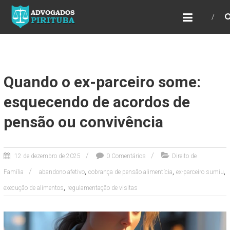
ADVOGADOS PIRITUBA
Precisando de advogado? Entre em contato!
Fazemos toda a assessoria que você
necessita em seu caso. Para saber mais
como podemos te ajudar, entre em contato e
informe-nos a sua necessidade.
Quando o ex-parceiro some:
esquecendo de acordos de
pensão ou convivência
12 de dezembro de 2025
0 Comentários
Direito de
,
,
,
Família
abandono afetivo
cobrança de pensão alimentícia
ex-parceiro sumiu
,
execução de alimentos
regulamentação de visitas