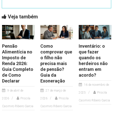
Veja também
Pensão
Como
Inventário: o
Alimentícia no
comprovar que
que fazer
Imposto de
o filho não
quando os
Renda 2026:
precisa mais
herdeiros não
Guia Completo
de pensão?
entram em
de Como
Guia da
acordo?
Declarar
Exoneração
16 de novembro de
9 de abril de
27 de março de
2025
Priscila
2026
Priscila
2026
Priscila
Casimiro Ribeiro Garcia
Casimiro Ribeiro Garcia
Casimiro Ribeiro Garcia