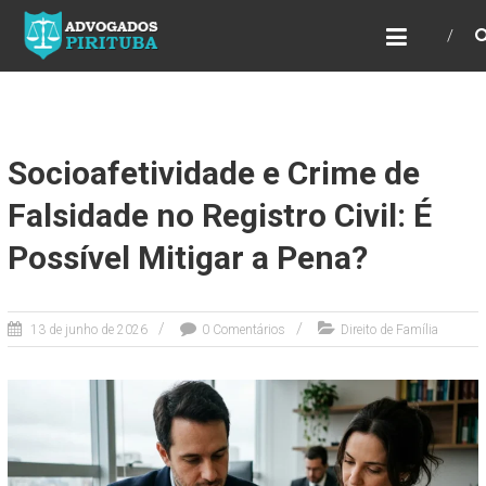
ADVOGADOS PIRITUBA
Precisando de advogado? Entre em contato!
Fazemos toda a assessoria que você
necessita em seu caso. Para saber mais
como podemos te ajudar, entre em contato e
informe-nos a sua necessidade.
Socioafetividade e Crime de
Falsidade no Registro Civil: É
Possível Mitigar a Pena?
13 de junho de 2026
0 Comentários
Direito de Família