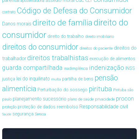
cdc
parental
assédio moral
CLT
aposentadoria
Código de Defesa do Consumidor
contrato
direito de família
direito do
Danos morais
consumidor
direito do trabalho
direito imobiliário
direitos do consumidor
direitos do
direitos do paciente
direitos trabalhistas
trabalhador
execução de alimentos
guarda compartilhada
indenização
INSS
inadimplência
pensão
lei do inquilinato
justiça
partilha de bens
multa
alimentícia
pirituba
Perturbação do sossego
Pirituba são
procon
planejamento sucessório
paulo
plano de saúde
privacidade
Responsabilidade civil
proteção de dados
reembolso
proteção
segurança
Serasa
Saúde