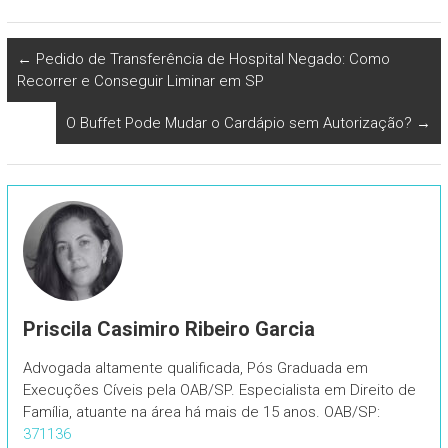
←
Pedido de Transferência de Hospital Negado: Como
Recorrer e Conseguir Liminar em SP
O Buffet Pode Mudar o Cardápio sem Autorização?
→
Priscila Casimiro Ribeiro Garcia
Advogada altamente qualificada, Pós Graduada em
Execuções Cíveis pela OAB/SP. Especialista em Direito de
Família, atuante na área há mais de 15 anos. OAB/SP:
371136