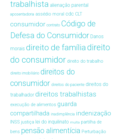
trabalhista
alienação parental
cdc
assédio moral
CLT
aposentadoria
Código de
consumidor
contrato
Defesa do Consumidor
Danos
direito de família
direito
morais
do consumidor
direito do trabalho
direitos do
direito imobiliário
consumidor
direitos do
direitos do paciente
direitos trabalhistas
trabalhador
guarda
execução de alimentos
compartilhada
indenização
inadimplência
lei do inquilinato
INSS
justiça
partilha de
multa
pensão alimentícia
bens
Perturbação