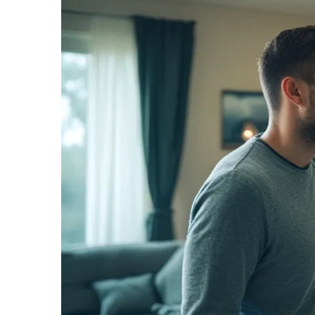
informe-nos
a sua
necessidade.