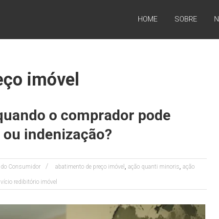
HOME
SOBRE
N
eço imóvel
 quando o comprador pode
 ou indenização?
,
,
o do Consumidor
abatimento de preço imóvel
ação quanti minoris
ação
,
vício redibitório imóvel