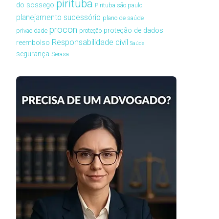
pirituba
do sossego
Pirituba são paulo
planejamento sucessório
plano de saúde
procon
proteção de dados
privacidade
proteção
Responsabilidade civil
reembolso
Saúde
segurança
Serasa