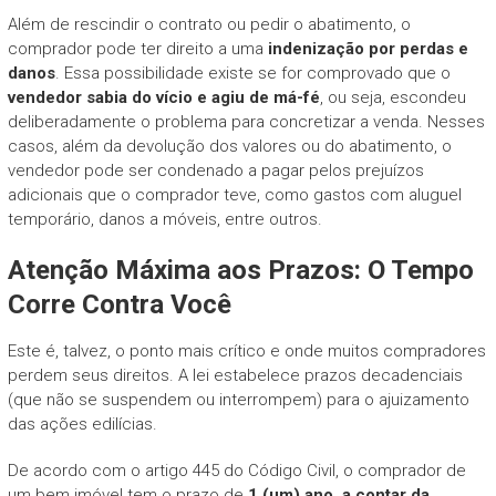
Além de rescindir o contrato ou pedir o abatimento, o
comprador pode ter direito a uma
indenização por perdas e
danos
. Essa possibilidade existe se for comprovado que o
vendedor sabia do vício e agiu de má-fé
, ou seja, escondeu
deliberadamente o problema para concretizar a venda. Nesses
casos, além da devolução dos valores ou do abatimento, o
vendedor pode ser condenado a pagar pelos prejuízos
adicionais que o comprador teve, como gastos com aluguel
temporário, danos a móveis, entre outros.
Atenção Máxima aos Prazos: O Tempo
Corre Contra Você
Este é, talvez, o ponto mais crítico e onde muitos compradores
perdem seus direitos. A lei estabelece prazos decadenciais
(que não se suspendem ou interrompem) para o ajuizamento
das ações edilícias.
De acordo com o artigo 445 do Código Civil, o comprador de
um bem imóvel tem o prazo de
1 (um) ano, a contar da