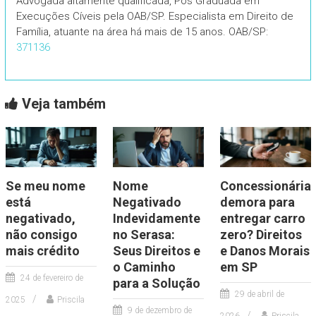
Advogada altamente qualificada, Pós Graduada em
Execuções Cíveis pela OAB/SP. Especialista em Direito de
Família, atuante na área há mais de 15 anos. OAB/SP:
371136
Veja também
Se meu nome
Nome
Concessionária
está
Negativado
demora para
negativado,
Indevidamente
entregar carro
não consigo
no Serasa:
zero? Direitos
mais crédito
Seus Direitos e
e Danos Morais
o Caminho
em SP
24 de fevereiro de
para a Solução
29 de abril de
2025
Priscila
9 de dezembro de