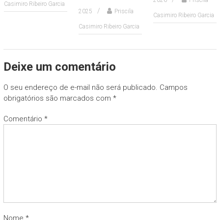
2026
Priscila
Casimiro Ribeiro Garcia
2025
Priscila
Casimiro Ribeiro Garcia
Casimiro Ribeiro Garcia
Deixe um comentário
O seu endereço de e-mail não será publicado.
Campos
obrigatórios são marcados com
*
Comentário
*
Nome
*