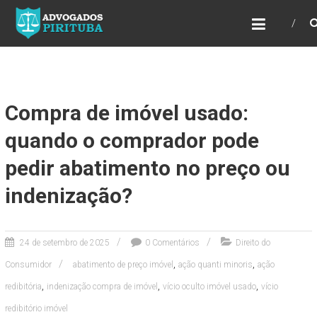
ADVOGADOS PIRITUBA
Precisando de advogado? Entre em contato!
Fazemos toda a assessoria que você
necessita em seu caso. Para saber mais
como podemos te ajudar, entre em contato e
informe-nos a sua necessidade.
Compra de imóvel usado:
quando o comprador pode
pedir abatimento no preço ou
indenização?
24 de setembro de 2025
0 Comentários
Direito do
,
,
Consumidor
abatimento de preço imóvel
ação quanti minoris
ação
,
,
,
redibitória
indenização compra de imóvel
vício oculto imóvel usado
vício
redibitório imóvel