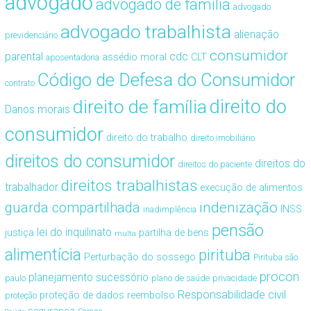
advogado
advogado de família
advogado
advogado trabalhista
alienação
previdenciário
consumidor
cdc
parental
assédio moral
CLT
aposentadoria
Código de Defesa do Consumidor
contrato
direito de família
direito do
Danos morais
consumidor
direito do trabalho
direito imobiliário
direitos do consumidor
direitos do
direitos do paciente
direitos trabalhistas
trabalhador
execução de alimentos
guarda compartilhada
indenização
INSS
inadimplência
pensão
lei do inquilinato
justiça
partilha de bens
multa
alimentícia
pirituba
Perturbação do sossego
Pirituba são
procon
planejamento sucessório
paulo
plano de saúde
privacidade
Responsabilidade civil
proteção de dados
reembolso
proteção