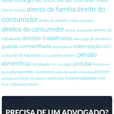
contrato
direito de família
direito do
Danos morais
consumidor
direito do trabalho
direito imobiliário
direitos do consumidor
direitos do
direitos do paciente
direitos trabalhistas
trabalhador
execução de alimentos
guarda compartilhada
indenização
INSS
inadimplência
pensão
lei do inquilinato
justiça
partilha de bens
multa
alimentícia
pirituba
Perturbação do sossego
Pirituba são
procon
planejamento sucessório
paulo
plano de saúde
privacidade
Responsabilidade civil
proteção de dados
reembolso
proteção
segurança
Serasa
Saúde