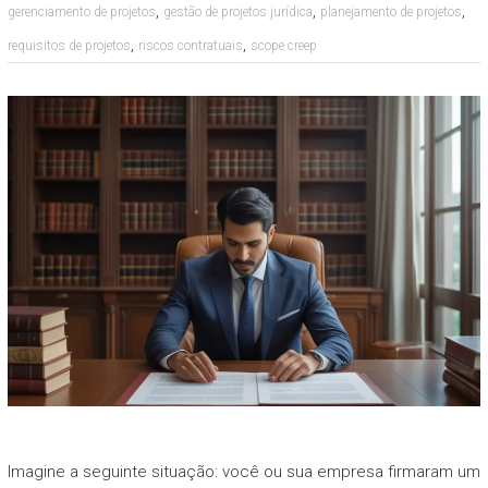
,
,
,
gerenciamento de projetos
gestão de projetos jurídica
planejamento de projetos
,
,
requisitos de projetos
riscos contratuais
scope creep
Imagine a seguinte situação: você ou sua empresa firmaram um