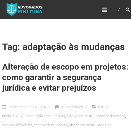
ADVOGADOS PIRITUBA
Precisando de advogado? Entre em contato!
Fazemos toda a assessoria que você
necessita em seu caso. Para saber mais
como podemos te ajudar, entre em contato e
informe-nos a sua necessidade.
Tag: adaptação às mudanças
Alteração de escopo em projetos:
como garantir a segurança
jurídica e evitar prejuízos
15 de dezembro de 2024
0 Comentários
Direito
,
,
,
Imobiliário
adaptação às mudanças
aditivo contratual
alteração de escopo
,
,
,
comunicação eficaz
controle de mudanças
direito contratual São Paulo