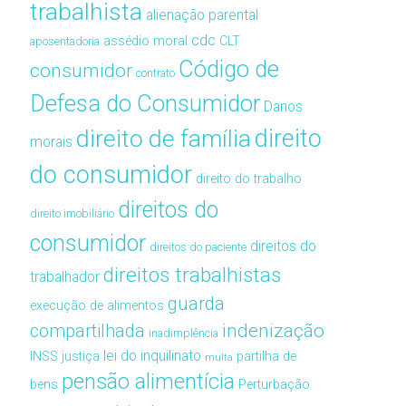
trabalhista
alienação parental
cdc
assédio moral
CLT
aposentadoria
Código de
consumidor
contrato
Defesa do Consumidor
Danos
direito de família
direito
morais
do consumidor
direito do trabalho
direitos do
direito imobiliário
consumidor
direitos do
direitos do paciente
direitos trabalhistas
trabalhador
guarda
execução de alimentos
compartilhada
indenização
inadimplência
lei do inquilinato
INSS
justiça
partilha de
multa
pensão alimentícia
bens
Perturbação