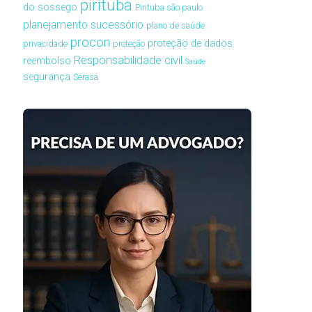
pirituba
do sossego
Pirituba são paulo
planejamento sucessório
plano de saúde
procon
proteção de dados
privacidade
proteção
Responsabilidade civil
reembolso
Saúde
segurança
Serasa