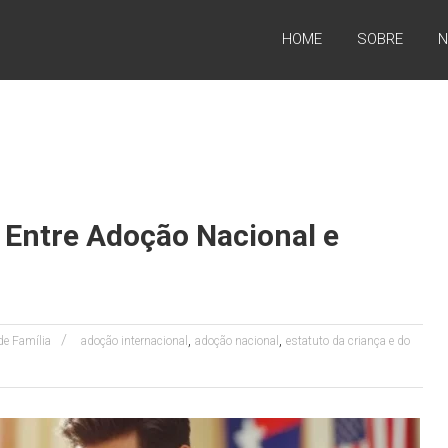
HOME
SOBRE
N
 Entre Adoção Nacional e
,
,
 de Família
adoção internacional
adoção nacional
estatuto da criança e do