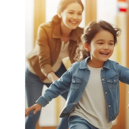
informe-nos
a sua
necessidade.