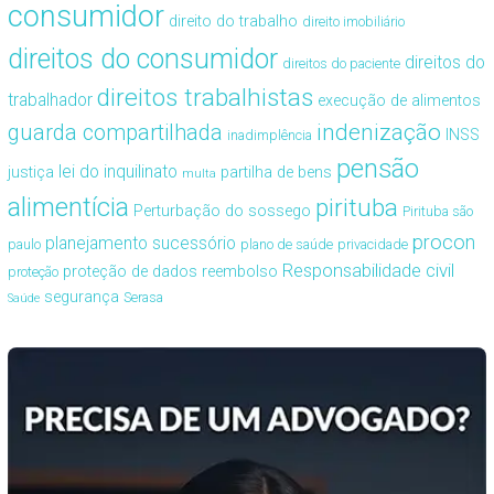
consumidor
direito do trabalho
direito imobiliário
direitos do consumidor
direitos do
direitos do paciente
direitos trabalhistas
trabalhador
execução de alimentos
guarda compartilhada
indenização
INSS
inadimplência
pensão
lei do inquilinato
justiça
partilha de bens
multa
alimentícia
pirituba
Perturbação do sossego
Pirituba são
procon
planejamento sucessório
paulo
plano de saúde
privacidade
Responsabilidade civil
proteção de dados
reembolso
proteção
segurança
Serasa
Saúde