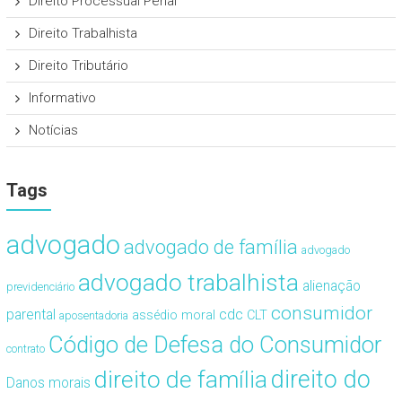
Direito Processual Penal
Direito Trabalhista
Direito Tributário
Informativo
Notícias
Tags
advogado
advogado de família
advogado
advogado trabalhista
alienação
previdenciário
consumidor
cdc
parental
assédio moral
CLT
aposentadoria
Código de Defesa do Consumidor
contrato
direito de família
direito do
Danos morais