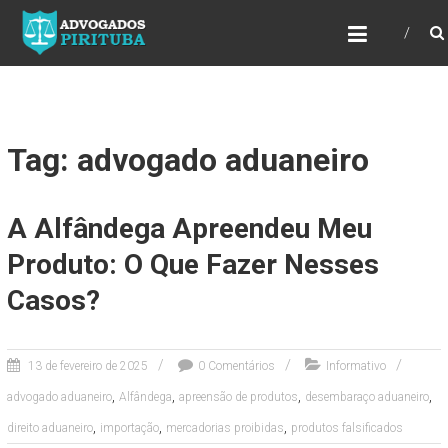
ADVOGADOS PIRITUBA
Precisando de advogado? Entre em contato!
Fazemos toda a assessoria que você
necessita em seu caso. Para saber mais
como podemos te ajudar, entre em contato e
informe-nos a sua necessidade.
Tag: advogado aduaneiro
A Alfândega Apreendeu Meu
Produto: O Que Fazer Nesses
Casos?
13 de fevereiro de 2025
0 Comentários
Informativo
,
,
,
,
advogado aduaneiro
Alfândega
apreensão de produtos
desembaraço aduaneiro
,
,
,
direito aduaneiro
importação
mercadorias proibidas
produtos falsificados