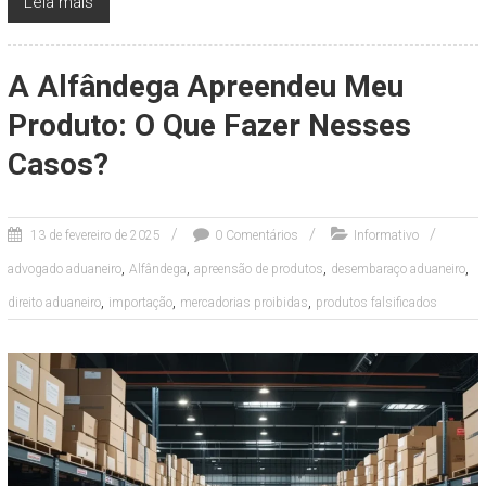
Leia mais
A Alfândega Apreendeu Meu
Produto: O Que Fazer Nesses
Casos?
13 de fevereiro de 2025
0 Comentários
Informativo
,
,
,
,
advogado aduaneiro
Alfândega
apreensão de produtos
desembaraço aduaneiro
,
,
,
direito aduaneiro
importação
mercadorias proibidas
produtos falsificados