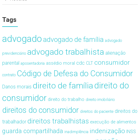
Tags
advogado
advogado de família
advogado
advogado trabalhista
alienação
previdenciário
consumidor
cdc
parental
assédio moral
CLT
aposentadoria
Código de Defesa do Consumidor
contrato
direito de família
direito do
Danos morais
consumidor
direito do trabalho
direito imobiliário
direitos do consumidor
direitos do
direitos do paciente
direitos trabalhistas
trabalhador
execução de alimentos
guarda compartilhada
indenização
INSS
inadimplência