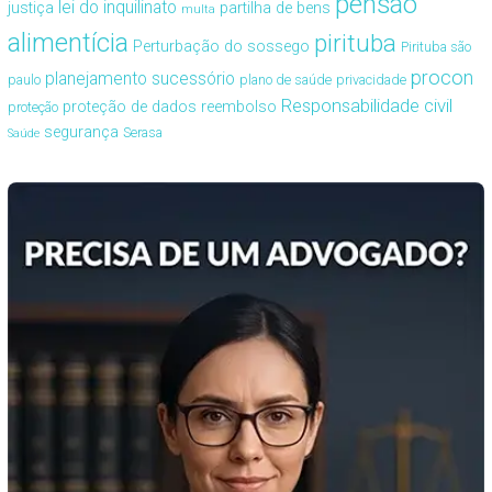
pensão
lei do inquilinato
justiça
partilha de bens
multa
alimentícia
pirituba
Perturbação do sossego
Pirituba são
procon
planejamento sucessório
paulo
plano de saúde
privacidade
Responsabilidade civil
proteção de dados
reembolso
proteção
segurança
Serasa
Saúde