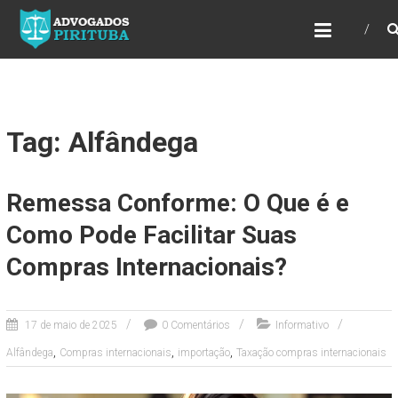
ADVOGADOS PIRITUBA
Precisando de advogado? Entre em contato!
Fazemos toda a assessoria que você
necessita em seu caso. Para saber mais
como podemos te ajudar, entre em contato e
informe-nos a sua necessidade.
Tag: Alfândega
Remessa Conforme: O Que é e
Como Pode Facilitar Suas
Compras Internacionais?
17 de maio de 2025
0 Comentários
Informativo
,
,
,
Alfândega
Compras internacionais
importação
Taxação compras internacionais