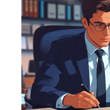
informe-nos
a sua
necessidade.