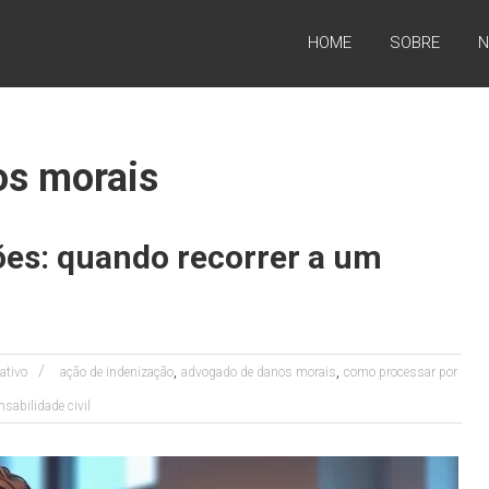
HOME
SOBRE
N
os morais
ões: quando recorrer a um
,
,
ativo
ação de indenização
advogado de danos morais
como processar por
sabilidade civil