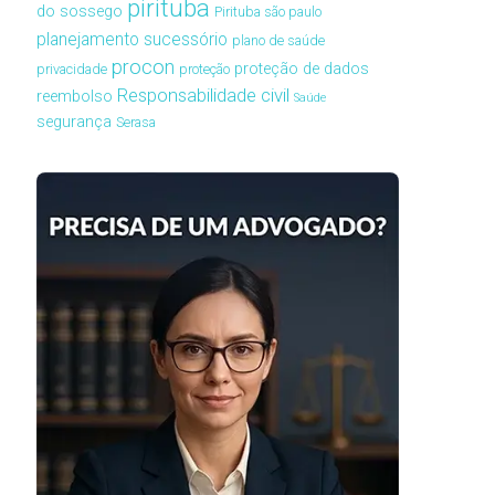
pirituba
do sossego
Pirituba são paulo
planejamento sucessório
plano de saúde
procon
proteção de dados
privacidade
proteção
Responsabilidade civil
reembolso
Saúde
segurança
Serasa