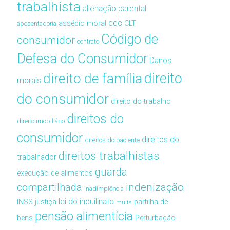
trabalhista
alienação parental
cdc
assédio moral
CLT
aposentadoria
Código de
consumidor
contrato
Defesa do Consumidor
Danos
direito de família
direito
morais
do consumidor
direito do trabalho
direitos do
direito imobiliário
consumidor
direitos do
direitos do paciente
direitos trabalhistas
trabalhador
guarda
execução de alimentos
compartilhada
indenização
inadimplência
lei do inquilinato
INSS
justiça
partilha de
multa
pensão alimentícia
bens
Perturbação