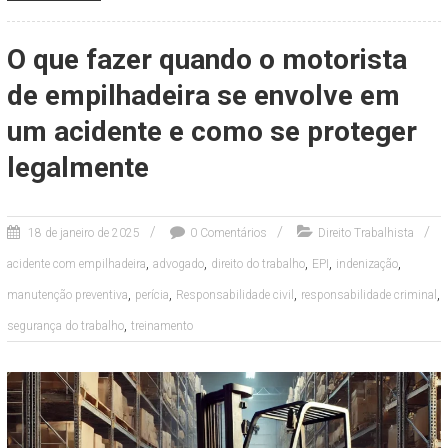
O que fazer quando o motorista
de empilhadeira se envolve em
um acidente e como se proteger
legalmente
18 de janeiro de 2025
0 Comentários
Direito Trabalhista
,
,
,
,
,
acidente com empilhadeira
advogado
direito do trabalho
EPI
indenização
,
,
,
,
manutenção preventiva
perícia
Responsabilidade civil
responsabilidade criminal
,
segurança do trabalho
treinamento