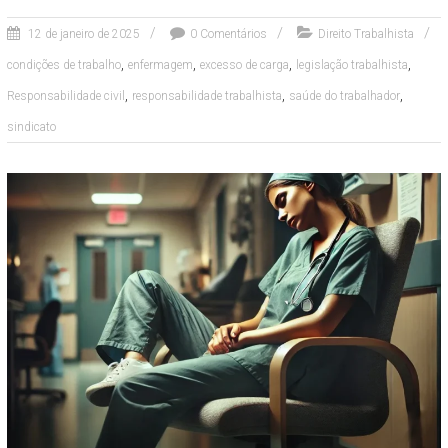
12 de janeiro de 2025
0 Comentários
Direito Trabalhista
,
,
,
,
condições de trabalho
enfermagem
excesso de carga
legislação trabalhista
,
,
,
Responsabilidade civil
responsabilidade trabalhista
saúde do trabalhador
sindicato