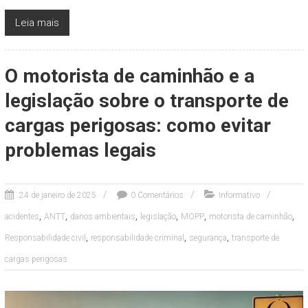
Leia mais
O motorista de caminhão e a
legislação sobre o transporte de
cargas perigosas: como evitar
problemas legais
24 de janeiro de 2025
0 Comentários
Informativo
,
,
,
,
,
,
acidentes
ANTT
danos ambientais
legislação
MOPP
motorista de caminhão
,
,
,
Responsabilidade civil
responsabilidade criminal
segurança
transporte de
cargas perigosas