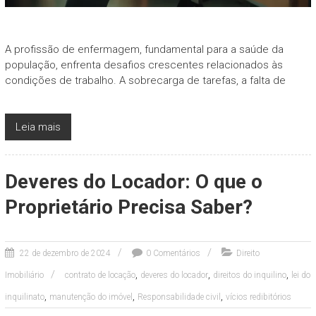
A profissão de enfermagem, fundamental para a saúde da
população, enfrenta desafios crescentes relacionados às
condições de trabalho. A sobrecarga de tarefas, a falta de
Leia mais
Deveres do Locador: O que o
Proprietário Precisa Saber?
22 de dezembro de 2024
0 Comentários
Direito
,
,
,
Imobiliário
contrato de locação
deveres do locador
direitos do inquilino
lei do
,
,
,
inquilinato
manutenção do imóvel
Responsabilidade civil
vícios redibitórios