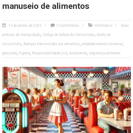
manuseio de alimentos
13 de janeiro de 2025
0 Comentários
Informativo
boas
,
,
práticas de manipulação
Código de Defesa do Consumidor
direito do
,
,
,
consumidor
doenças transmitidas por alimentos
estabelecimento comercial
,
,
,
,
garçonete
higiene
Responsabilidade civil
restaurante
segurança alimentar