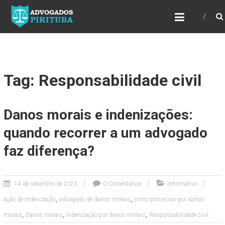
ADVOGADOS PIRITUBA
Precisando de advogado? Entre em contato!
Fazemos toda a assessoria que você
necessita em seu caso. Para saber mais
como podemos te ajudar, entre em contato e
informe-nos a sua necessidade.
Tag: Responsabilidade civil
Danos morais e indenizações:
quando recorrer a um advogado
faz diferença?
14 de setembro de 2025
0 Comentários
Informativo
,
,
ação de indenização
advogado de danos morais
como processar por danos
,
,
,
morais
Danos morais
indenização por danos morais
Responsabilidade civil