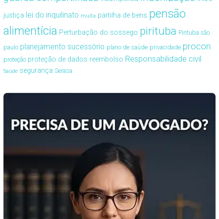
pensão
lei do inquilinato
justiça
partilha de bens
multa
alimentícia
pirituba
Perturbação do sossego
Pirituba são
procon
planejamento sucessório
paulo
plano de saúde
privacidade
Responsabilidade civil
proteção de dados
reembolso
proteção
segurança
Serasa
Saúde