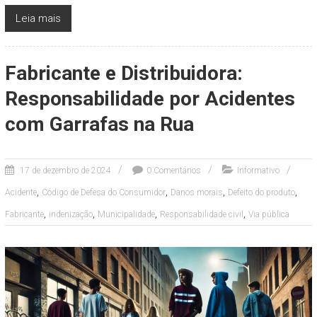
Leia mais
Fabricante e Distribuidora:
Responsabilidade por Acidentes
com Garrafas na Rua
17 de dezembro de 2024
0 Comentários
Informativo
,
,
,
,
Acidente
Código de Defesa do Consumidor
Danos morais
Defeito do produto
,
,
,
,
Fabricante
indenização
Municipalidade
Responsabilidade civil
Via pública