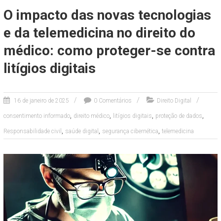
O impacto das novas tecnologias
e da telemedicina no direito do
médico: como proteger-se contra
litígios digitais
16 de janeiro de 2025
0 Comentários
Direito Digital
,
,
,
,
consentimento informado
direito médico
litígios digitais
proteção de dados
,
,
,
Responsabilidade civil
saúde digital
segurança cibernética
telemedicina