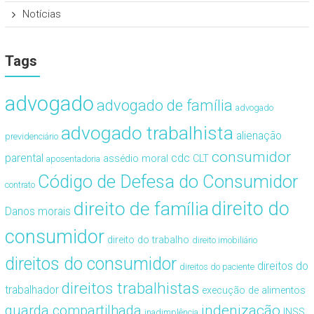
Notícias
Tags
advogado
advogado de família
advogado
advogado trabalhista
alienação
previdenciário
consumidor
cdc
parental
assédio moral
CLT
aposentadoria
Código de Defesa do Consumidor
contrato
direito de família
direito do
Danos morais
consumidor
direito do trabalho
direito imobiliário
direitos do consumidor
direitos do
direitos do paciente
direitos trabalhistas
trabalhador
execução de alimentos
guarda compartilhada
indenização
INSS
inadimplência