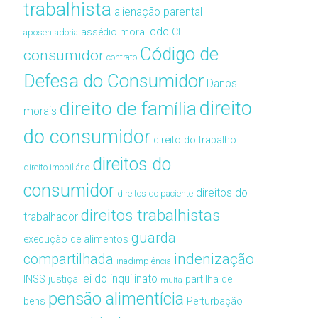
trabalhista
alienação parental
cdc
assédio moral
CLT
aposentadoria
Código de
consumidor
contrato
Defesa do Consumidor
Danos
direito de família
direito
morais
do consumidor
direito do trabalho
direitos do
direito imobiliário
consumidor
direitos do
direitos do paciente
direitos trabalhistas
trabalhador
guarda
execução de alimentos
compartilhada
indenização
inadimplência
lei do inquilinato
INSS
justiça
partilha de
multa
pensão alimentícia
bens
Perturbação