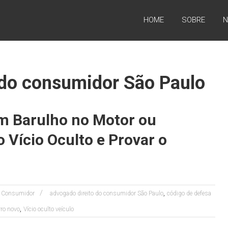
HOME
SOBRE
N
 do consumidor São Paulo
m Barulho no Motor ou
 Vício Oculto e Provar o
,
do Consumidor
advogado direito do consumidor São Paulo
código de defesa
,
ro novo
Vício oculto veículo