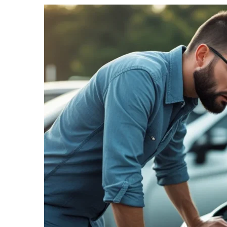
informe-nos
a sua
necessidade.