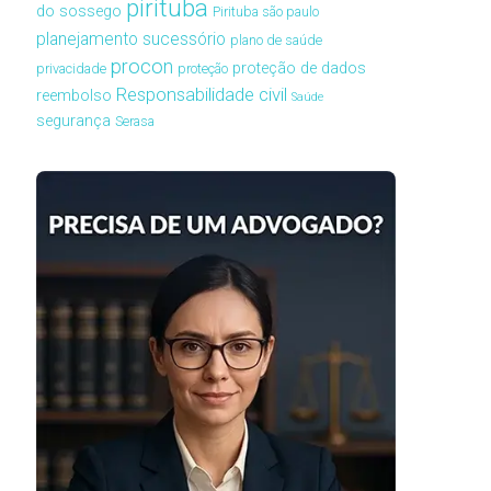
pirituba
do sossego
Pirituba são paulo
planejamento sucessório
plano de saúde
procon
proteção de dados
privacidade
proteção
Responsabilidade civil
reembolso
Saúde
segurança
Serasa