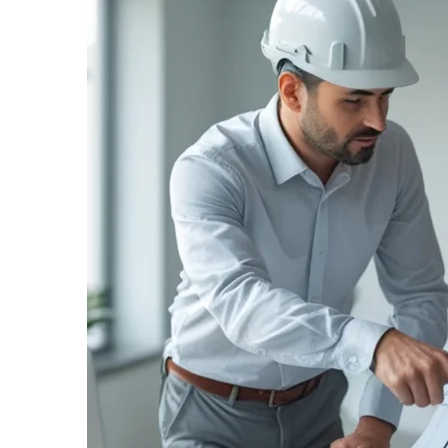
informe-nos
a sua
necessidade.