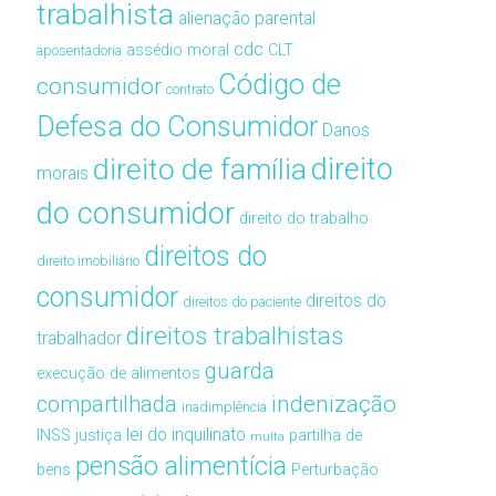
trabalhista
alienação parental
cdc
assédio moral
CLT
aposentadoria
Código de
consumidor
contrato
Defesa do Consumidor
Danos
direito de família
direito
morais
do consumidor
direito do trabalho
direitos do
direito imobiliário
consumidor
direitos do
direitos do paciente
direitos trabalhistas
trabalhador
guarda
execução de alimentos
compartilhada
indenização
inadimplência
lei do inquilinato
INSS
justiça
partilha de
multa
pensão alimentícia
bens
Perturbação