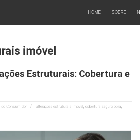
HOME
SOBRE
N
urais imóvel
ações Estruturais: Cobertura e
,
,
to do Consumidor
alterações estruturais imóvel
cobertura seguro obra