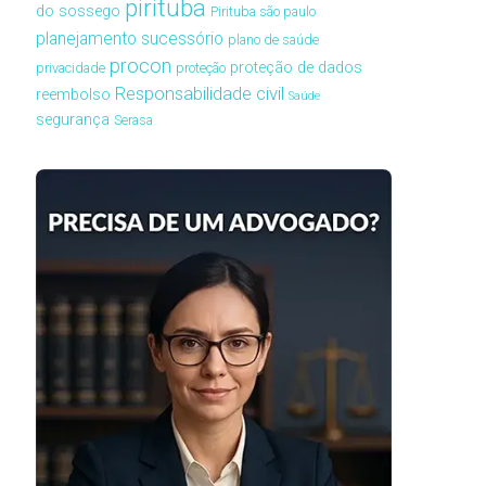
pirituba
do sossego
Pirituba são paulo
planejamento sucessório
plano de saúde
procon
proteção de dados
privacidade
proteção
Responsabilidade civil
reembolso
Saúde
segurança
Serasa