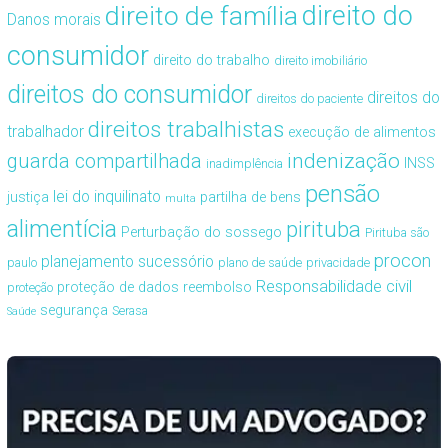
direito de família
direito do
Danos morais
consumidor
direito do trabalho
direito imobiliário
direitos do consumidor
direitos do
direitos do paciente
direitos trabalhistas
trabalhador
execução de alimentos
guarda compartilhada
indenização
INSS
inadimplência
pensão
lei do inquilinato
justiça
partilha de bens
multa
alimentícia
pirituba
Perturbação do sossego
Pirituba são
procon
planejamento sucessório
paulo
plano de saúde
privacidade
Responsabilidade civil
proteção de dados
reembolso
proteção
segurança
Serasa
Saúde