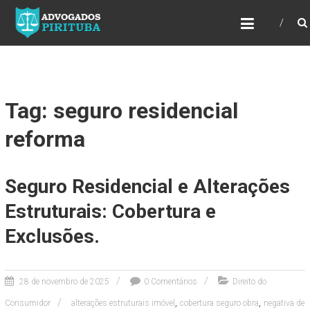
ADVOGADOS PIRITUBA
Precisando de advogado? Entre em contato!
Fazemos toda a assessoria que você
necessita em seu caso. Para saber mais
como podemos te ajudar, entre em contato e
informe-nos a sua necessidade.
Tag: seguro residencial
reforma
Seguro Residencial e Alterações
Estruturais: Cobertura e
Exclusões.
28 de novembro de 2025
0 Comentários
Direito do
,
,
Consumidor
alterações estruturais imóvel
cobertura seguro obra
negativa de