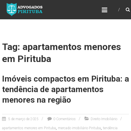
ADVOGADOS PIRITUBA
Precisando de advogado? Entre em contato!
Fazemos toda a assessoria que você
necessita em seu caso. Para saber mais
como podemos te ajudar, entre em contato e
informe-nos a sua necessidade.
Tag: apartamentos menores
em Pirituba
Imóveis compactos em Pirituba: a
tendência de apartamentos
menores na região
5 de março de 2025
0 Comentários
Direito Imobiliário
,
,
apartamentos menores em Pirituba
mercado imobiliário Pirituba
tendência