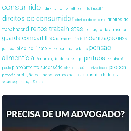
consumidor
direito do trabalho
direito imobiliário
direitos do consumidor
direitos do
direitos do paciente
direitos trabalhistas
trabalhador
execução de alimentos
guarda compartilhada
indenização
INSS
inadimplência
pensão
lei do inquilinato
justiça
partilha de bens
multa
alimentícia
pirituba
Perturbação do sossego
Pirituba são
procon
planejamento sucessório
paulo
plano de saúde
privacidade
Responsabilidade civil
proteção de dados
reembolso
proteção
segurança
Serasa
Saúde